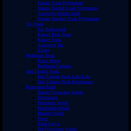
Sandal Anak Perempuan
Sepatu Formal Anak Perempuan
Aksesoris Sepatu Anak
Sepatu Sneaker Anak Perempuan
Tas Anak
Tas Bahu Anak
Ransel Troli Anak
Ransel Anak
Aksesoris Tas
Koper
Perhiasan Anak
Emas Murni
Perhiasan Fashion
Jam Tangan Anak
Jam Tangan Anak Laki-Laki
Jam Tangan Anak Perempuan
Perawatan Kulit
Serum Perawatan Wajah
Dermacare
Pelembab Wajah
Pembersih Wajah
Masker Wajah
Toner
Tabir Surya
Set Perawatan Wajah