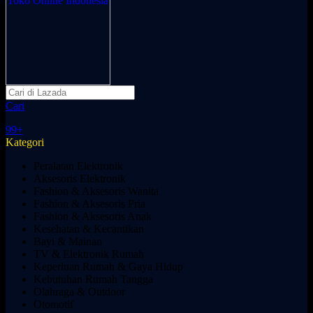
Cari
99+
Kategori
Peralatan Elektronik
Aksesoris Elektronik
Fashion & Aksesoris Wanita
Fashion & Aksesoris Pria
Fashion & Aksesoris Anak
Kesehatan & Kecantikan
Bayi & Mainan
TV & Elektronik Rumah
Keperluan Rumah & Gaya Hidup
Kebutuhan Rumah Tangga
Olahraga & Outdoor
Otomotif