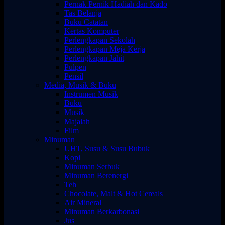
Pernak Pernik Hadiah dan Kado
Tas Belanja
Buku Catatan
Kertas Komputer
Perlengkapan Sekolah
Perlengkapan Meja Kerja
Perlengkapan Jahit
Pulpen
Pensil
Media, Musik & Buku
Instrumen Musik
Buku
Musik
Majalah
Film
Minuman
UHT, Susu & Susu Bubuk
Kopi
Minuman Serbuk
Minuman Berenergi
Teh
Chocolate, Malt & Hot Cereals
Air Mineral
Minuman Berkarbonasi
Jus