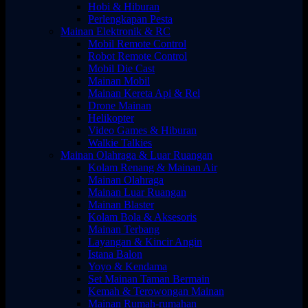
Hobi & Hiburan
Perlengkapan Pesta
Mainan Elektronik & RC
Mobil Remote Control
Robot Remote Control
Mobil Die Cast
Mainan Mobil
Mainan Kereta Api & Rel
Drone Mainan
Helikopter
Video Games & Hiburan
Walkie Talkies
Mainan Olahraga & Luar Ruangan
Kolam Renang & Mainan Air
Mainan Olahraga
Mainan Luar Ruangan
Mainan Blaster
Kolam Bola & Aksesoris
Mainan Terbang
Layangan & Kincir Angin
Istana Balon
Yoyo & Kendama
Set Mainan Taman Bermain
Kemah & Terowongan Mainan
Mainan Rumah-rumahan