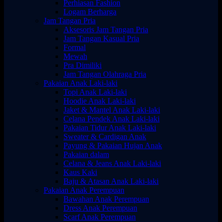
Perhiasan Fashion
Logam Berharga
Jam Tangan Pria
Aksesoris Jam Tangan Pria
Jam Tangan Kasual Pria
Formal
Mewah
Pra Dimiliki
Jam Tangan Olahraga Pria
Pakaian Anak Laki-laki
Topi Anak Laki-laki
Hoodie Anak Laki-laki
Jaket & Mantel Anak Laki-laki
Celana Pendek Anak Laki-laki
Pakaian Tidur Anak Laki-laki
Sweater & Cardigan Anak
Payung & Pakaian Hujan Anak
Pakaian dalam
Celana & Jeans Anak Laki-laki
Kaus Kaki
Baju & Atasan Anak Laki-laki
Pakaian Anak Perempuan
Bawahan Anak Perempuan
Dress Anak Perempuan
Scarf Anak Perempuan