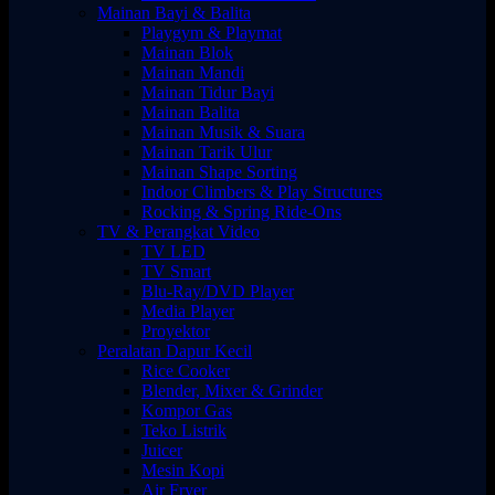
Mainan Bayi & Balita
Playgym & Playmat
Mainan Blok
Mainan Mandi
Mainan Tidur Bayi
Mainan Balita
Mainan Musik & Suara
Mainan Tarik Ulur
Mainan Shape Sorting
Indoor Climbers & Play Structures
Rocking & Spring Ride-Ons
TV & Perangkat Video
TV LED
TV Smart
Blu-Ray/DVD Player
Media Player
Proyektor
Peralatan Dapur Kecil
Rice Cooker
Blender, Mixer & Grinder
Kompor Gas
Teko Listrik
Juicer
Mesin Kopi
Air Fryer