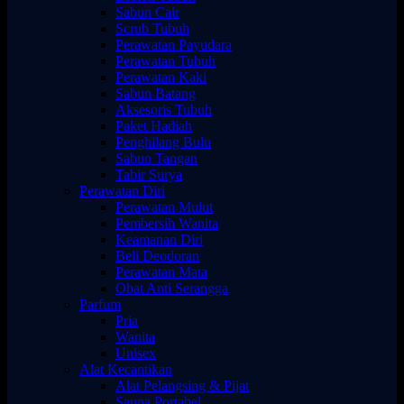
Sabun Cair
Scrub Tubuh
Perawatan Payudara
Perawatan Tubuh
Perawatan Kaki
Sabun Batang
Aksesoris Tubuh
Paket Hadiah
Penghilang Bulu
Sabun Tangan
Tabir Surya
Perawatan Diri
Perawatan Mulut
Pembersih Wanita
Keamanan Diri
Beli Deodoran
Perawatan Mata
Obat Anti Serangga
Parfum
Pria
Wanita
Unisex
Alat Kecantikan
Alat Pelangsing & Pijat
Sauna Portabel