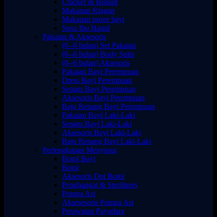
Cracker & Biskuit
Makanan Ringan
Makanan puree bayi
Susu Ibu Hamil
Pakaian & Aksesoris
(0--6 bulan) Set Pakaian
(0--6 bulan) Body Suits
(0--6 bulan) Aksesoris
Pakaian Bayi Perempuan
Dress Bayi Perempuan
Sepatu Bayi Perempuan
Aksesoris Bayi Perempuan
Baju Renang Bayi Perempuan
Pakaian Bayi Laki-Laki
Sepatu Bayi Laki-Laki
Aksesoris Bayi Laki-Laki
Baju Renang Bayi Laki-Laki
Perlengkapan Menyusui
Botol Bayi
Botol
Aksesoris Dot Botol
Penghangat & Sterilizers
Pompa Asi
Aksesesoris Pompa Asi
Perawatan Payudara