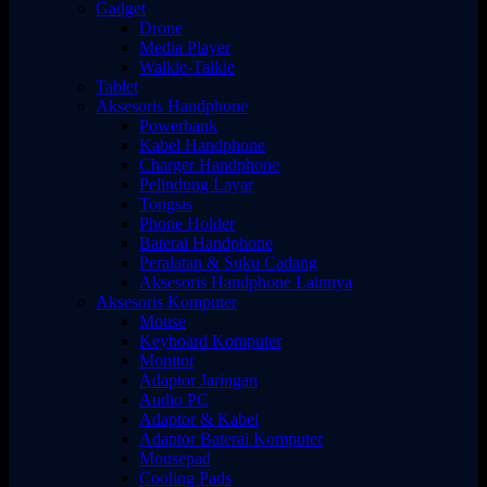
Gadget
Drone
Media Player
Walkie-Talkie
Tablet
Aksesoris Handphone
Powerbank
Kabel Handphone
Charger Handphone
Pelindung Layar
Tongsis
Phone Holder
Baterai Handphone
Peralatan & Suku Cadang
Aksesoris Handphone Lainnya
Aksesoris Komputer
Mouse
Keyboard Komputer
Monitor
Adaptor Jaringan
Audio PC
Adaptor & Kabel
Adaptor Baterai Komputer
Mousepad
Cooling Pads