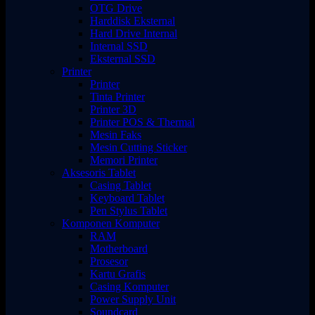
OTG Drive
Harddisk Eksternal
Hard Drive Internal
Internal SSD
Eksternal SSD
Printer
Printer
Tinta Printer
Printer 3D
Printer POS & Thermal
Mesin Faks
Mesin Cutting Sticker
Memori Printer
Aksesoris Tablet
Casing Tablet
Keyboard Tablet
Pen Stylus Tablet
Komponen Komputer
RAM
Motherboard
Prosesor
Kartu Grafis
Casing Komputer
Power Supply Unit
Soundcard