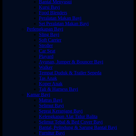
Bantal Menyusui
Kursi Bayi
Food Blenders
Peralatan Makan Bayi
Set Peralatan Makan Bayi
Perlengkapan Bayi
Sling Bayi
Soft Carrier
Stroller
Car Seat
Playard
Ayunan, Jumper & Bouncer Bayi
Walker
Tempat Duduk & Trailer Sepeda
Tas Anak
Koper Anak
Tali & Harness Bayi
Kamar Bayi
Matras Bayi
Selimut Bayi
Seprai Keranjang Bayi
Kelengkapan Alat Tidur Balita
Selimut Tebal & Bed Cover Bayi
Bantal, Pelindung & Sarung Bantal Bayi
Furnitur Bayi