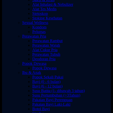
Alat Inhalasi & Nebulizer
Alat Tes Medis
Stetoskop
Stoking Kesehatan
Sexual Wellness
Kondom
Pelumas
Perawatan Pria
Perawatan Rambut
Perawatan Wajah
Alat Cukur Pria
Perawatan Tubuh
Deodoran Pria
Popok Dewasa
Popok Dewasa
Ibu & Anak
Popok Sekali Pakai
Bayi (0 - 6 bulan)
Bayi (6 - 12 bulan)
Susu Batita (1- dibawah 3 tahun)
Susu Pertumbuhan (>3Tahun)
Pakaian Bayi Perempuan
Pakaian Bayi Laki-Laki
Botol Bayi