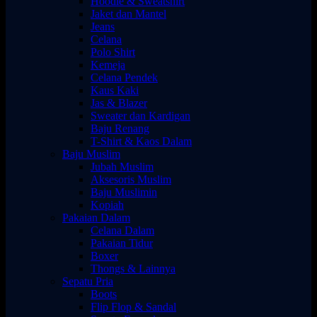
Hoodie & Sweatshirt
Jaket dan Mantel
Jeans
Celana
Polo Shirt
Kemeja
Celana Pendek
Kaus Kaki
Jas & Blazer
Sweater dan Kardigan
Baju Renang
T-Shirt & Kaos Dalam
Baju Muslim
Jubah Muslim
Aksesoris Muslim
Baju Muslimin
Kopiah
Pakaian Dalam
Celana Dalam
Pakaian Tidur
Boxer
Thongs & Lainnya
Sepatu Pria
Boots
Flip Flop & Sandal