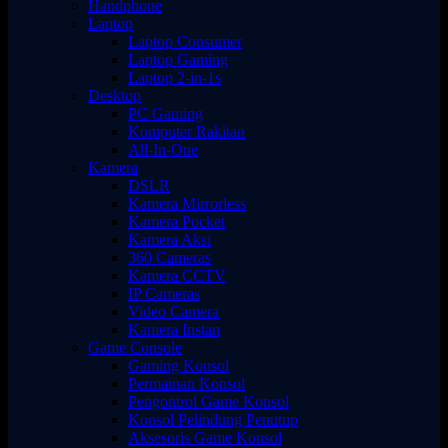
Handphone
Laptop
Laptop Consumer
Laptop Gaming
Laptop 2-in-1s
Desktop
PC Gaming
Komputer Rakitan
All-In-One
Kamera
DSLR
Kamera Mirrorless
Kamera Pocket
Kamera Aksi
360 Cameras
Kamera CCTV
IP Cameras
Video Camera
Kamera Instan
Game Console
Gaming Konsol
Permainan Konsol
Pengontrol Game Konsol
Konsol Pelindung Penutup
Aksesoris Game Konsol