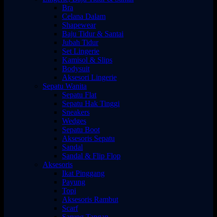
Bra
Celana Dalam
Shapewear
Baju Tidur & Santai
Jubah Tidur
Set Lingerie
Kamisol & Slips
Bodysuit
Aksesori Lingerie
Sepatu Wanita
Sepatu Flat
Sepatu Hak Tinggi
Sneakers
Wedges
Sepatu Boot
Aksesoris Sepatu
Sandal
Sandal & Flip Flop
Aksesoris
Ikat Pinggang
Payung
Topi
Aksesoris Rambut
Scarf
Sarung Tangan