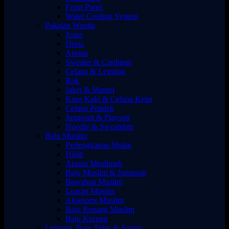
Front Panel
Water Cooling System
Pakaian Wanita
Jeans
Dress
Atasan
Sweater & Cardigan
Celana & Legging
Rok
Jaket & Mantel
Kaus Kaki & Celana Ketat
Celana Pendek
Jumpsuit & Playsuit
Hoodie & Sweatshirt
Baju Muslim
Perlengkapan Shalat
Hijab
Atasan Muslimah
Baju Muslim & Jumpsuit
Bawahan Muslim
Luaran Muslim
Aksesoris Muslim
Baju Renang Muslim
Baju Kurung
Lingerie, Baju Tidur & Santai