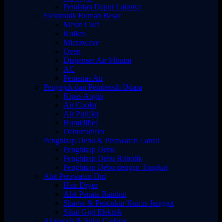
Peralatan Dapur Lainnya
Elektronik Rumah Besar
Mesin Cuci
Kulkas
Microwave
Oven
Dispenser Air Minum
AC
Pemanas Air
Penyejuk dan Pembersih Udara
Kipas Angin
Air Cooler
Air Purifier
Humidifier
Dehumidifier
Penghisap Debu & Perawatan Lantai
Penghisap Debu
Penghisap Debu Robotik
Penghisap Debu dengan Tongkat
Alat Perawatan Diri
Hair Dryer
Alat Penata Rambut
Shaver & Pencukur Kumis Jenggot
Sikat Gigi Elektrik
Aksesoris & Suku Cadang