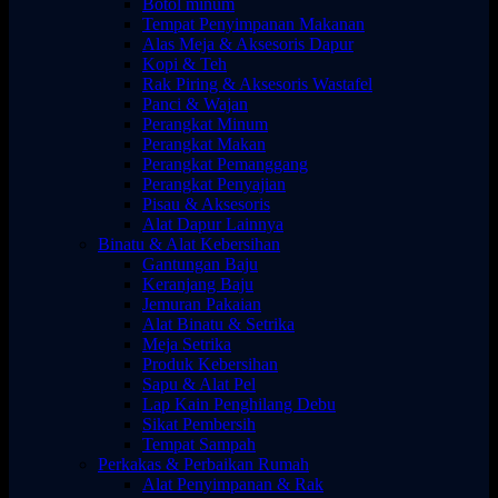
Botol minum
Tempat Penyimpanan Makanan
Alas Meja & Aksesoris Dapur
Kopi & Teh
Rak Piring & Aksesoris Wastafel
Panci & Wajan
Perangkat Minum
Perangkat Makan
Perangkat Pemanggang
Perangkat Penyajian
Pisau & Aksesoris
Alat Dapur Lainnya
Binatu & Alat Kebersihan
Gantungan Baju
Keranjang Baju
Jemuran Pakaian
Alat Binatu & Setrika
Meja Setrika
Produk Kebersihan
Sapu & Alat Pel
Lap Kain Penghilang Debu
Sikat Pembersih
Tempat Sampah
Perkakas & Perbaikan Rumah
Alat Penyimpanan & Rak