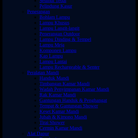
Selimut Tebal
Pelindung Kasur
Penerangan
Bohlam Lampu
Lampu Khusus
Lampu Langit-langit
Penerangan Outdoor
Lampu Dinding & Tempel
Lampu Meja
Komponen Lampu
Kap Lampu
Lampu Lantai
Lampu Rechargeable & Senter
Peralatan Mandi
Handuk Mandi
Timbangan Kamar Mandi
Wadah Penyimpanan Kamar Mandi
Rak Kamar Mandi
Gantungan Handuk & Penghangat
Tempat & Gantungan Shower
Keset Kamar Mandi
Jubah & Kimono Mandi
Tirai Shower
Cermin Kamar Mandi
Alat Dapur