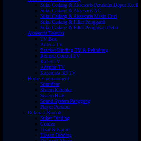
Suku Cadang & Aksesoris Peralatan Dapur Kecil
Suku Cadang & Aksesoris AC
Suku Cadang & Aksesoris Mesin Cuci
Suku Cadang & Filter Pengganti
Suku Cadang & Filter Penghisap Debu
Aksesoris Televisi
TV Box
Antena TV
Bracket Dinding TV & Pelindung
Remote Control TV
Kabel TV
Adaptor TV
Kacamata 3D TV
Home Entertainment
Soundbar
Sistem Karaoke
Sistem Hi-Fi
Sound System Panggung
Player Portabel
Dekorasi Rumah
Stiker Dinding
Gorden
Tikar & Karpet
Hiasan Dinding
Dekorasi Aksen