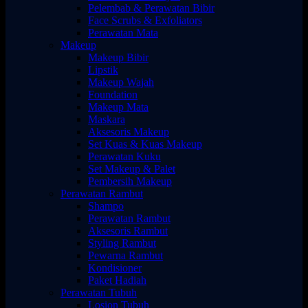
Pelembab & Perawatan Bibir
Face Scrubs & Exfoliators
Perawatan Mata
Makeup
Makeup Bibir
Lipstik
Makeup Wajah
Foundation
Makeup Mata
Maskara
Aksesoris Makeup
Set Kuas & Kuas Makeup
Perawatan Kuku
Set Makeup & Palet
Pembersih Makeup
Perawatan Rambut
Shampo
Perawatan Rambut
Aksesoris Rambut
Styling Rambut
Pewarna Rambut
Kondisioner
Paket Hadiah
Perawatan Tubuh
Losion Tubuh