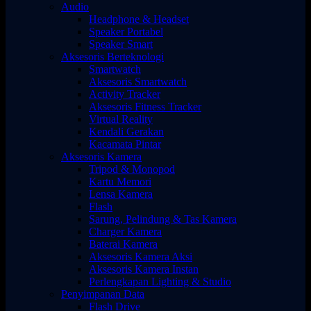
Audio
Headphone & Headset
Speaker Portabel
Speaker Smart
Aksesoris Berteknologi
Smartwatch
Aksesoris Smartwatch
Activity Tracker
Aksesoris Fitness Tracker
Virtual Reality
Kendali Gerakan
Kacamata Pintar
Aksesoris Kamera
Tripod & Monopod
Kartu Memori
Lensa Kamera
Flash
Sarung, Pelindung & Tas Kamera
Charger Kamera
Baterai Kamera
Aksesoris Kamera Aksi
Aksesoris Kamera Instan
Perlengkapan Lighting & Studio
Penyimpanan Data
Flash Drive