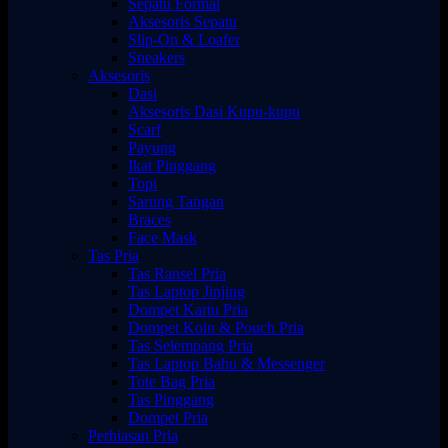
Sepatu Formal
Aksesoris Sepatu
Slip-On & Loafer
Sneakers
Aksesoris
Dasi
Aksesoris Dasi Kupu-kupu
Scarf
Payung
Ikat Pinggang
Topi
Sarung Tangan
Braces
Face Mask
Tas Pria
Tas Ransel Pria
Tas Laptop Jinjing
Dompet Kartu Pria
Dompet Koin & Pouch Pria
Tas Selempang Pria
Tas Laptop Bahu & Messenger
Tote Bag Pria
Tas Pinggang
Dompet Pria
Perhiasan Pria