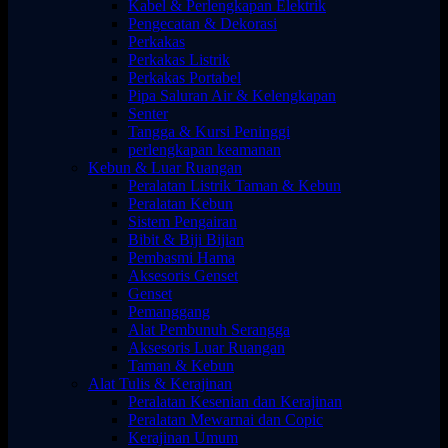
Kabel & Perlengkapan Elektrik
Pengecatan & Dekorasi
Perkakas
Perkakas Listrik
Perkakas Portabel
Pipa Saluran Air & Kelengkapan
Senter
Tangga & Kursi Peninggi
perlengkapan keamanan
Kebun & Luar Ruangan
Peralatan Listrik Taman & Kebun
Peralatan Kebun
Sistem Pengairan
Bibit & Biji Bijian
Pembasmi Hama
Aksesoris Genset
Genset
Pemanggang
Alat Pembunuh Serangga
Aksesoris Luar Ruangan
Taman & Kebun
Alat Tulis & Kerajinan
Peralatan Kesenian dan Kerajinan
Peralatan Mewarnai dan Copic
Kerajinan Umum