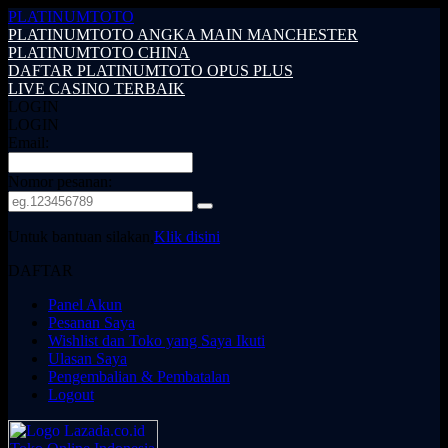
PLATINUMTOTO
PLATINUMTOTO ANGKA MAIN MANCHESTER
PLATINUMTOTO CHINA
DAFTAR PLATINUMTOTO OPUS PLUS
LIVE CASINO TERBAIK
LOGIN
LOGIN
Email:
Nomor pesanan:
Untuk bantuan silakan,
Klik disini
DAFTAR
Panel Akun
Pesanan Saya
Wishlist dan Toko yang Saya Ikuti
Ulasan Saya
Pengembalian & Pembatalan
Logout