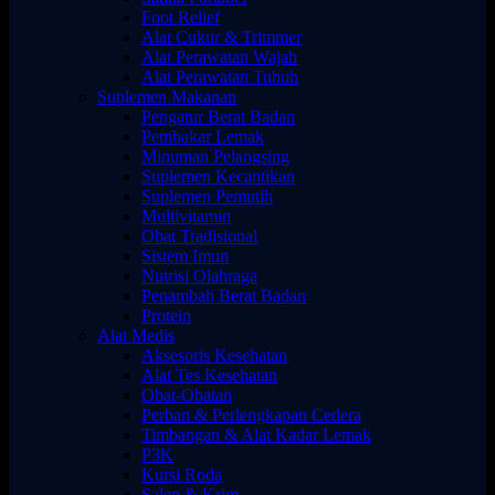
Foot Relief
Alat Cukur & Trimmer
Alat Perawatan Wajah
Alat Perawatan Tubuh
Suplemen Makanan
Pengatur Berat Badan
Pembakar Lemak
Minuman Pelangsing
Suplemen Kecantikan
Suplemen Pemutih
Multivitamin
Obat Tradisional
Sistem Imun
Nutrisi Olahraga
Penambah Berat Badan
Protein
Alat Medis
Aksesoris Kesehatan
Alat Tes Kesehatan
Obat-Obatan
Perban & Perlengkapan Cedera
Timbangan & Alat Kadar Lemak
P3K
Kursi Roda
Salep & Krim