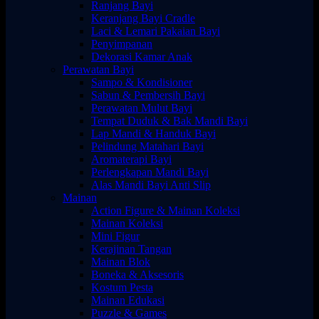
Ranjang Bayi
Keranjang Bayi Cradle
Laci & Lemari Pakaian Bayi
Penyimpanan
Dekorasi Kamar Anak
Perawatan Bayi
Sampo & Kondisioner
Sabun & Pembersih Bayi
Perawatan Mulut Bayi
Tempat Duduk & Bak Mandi Bayi
Lap Mandi & Handuk Bayi
Pelindung Matahari Bayi
Aromaterapi Bayi
Perlengkapan Mandi Bayi
Alas Mandi Bayi Anti Slip
Mainan
Action Figure & Mainan Koleksi
Mainan Koleksi
Mini Figur
Kerajinan Tangan
Mainan Blok
Boneka & Aksesoris
Kostum Pesta
Mainan Edukasi
Puzzle & Games