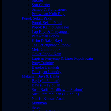
Stroller
Soft Carrier
Sampo & Kondisioner
Perawatan Kulit Bayi
Popok Sekali Pakai
Popok Sekali Pakai
Popok Kain & Aksesori
Lap Bayi & Penyangga
Perawatan Popok
Krim & Salep Bayi
Tas Perlengkapan Popok
Meja Ganti Popok
Cover Popok Kain
Lapisan Penyerap & Liner Popok Kain
Potty Training
Bangku Langkah
Detergent Laundry
Makanan Bayi & Balita
Bayi (0 - 6 bulan)
Bayi (6 - 12 bulan)
Susu Batita (1- dibawah 3 tahun)
Susu Pertumbuhan (>3Tahun)
Nutrisi Khusus Anak
Minuman
Sereal