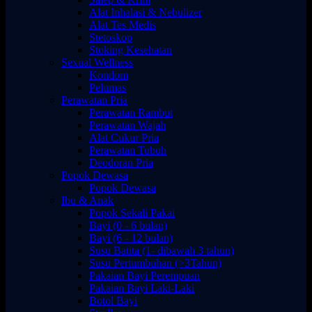
Alat Inhalasi & Nebulizer
Alat Tes Medis
Stetoskop
Stoking Kesehatan
Sexual Wellness
Kondom
Pelumas
Perawatan Pria
Perawatan Rambut
Perawatan Wajah
Alat Cukur Pria
Perawatan Tubuh
Deodoran Pria
Popok Dewasa
Popok Dewasa
Ibu & Anak
Popok Sekali Pakai
Bayi (0 - 6 bulan)
Bayi (6 - 12 bulan)
Susu Batita (1- dibawah 3 tahun)
Susu Pertumbuhan (>3Tahun)
Pakaian Bayi Perempuan
Pakaian Bayi Laki-Laki
Botol Bayi