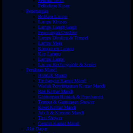
Selimut Tebal
Pelindung Kasur
Penerangan
Bohlam Lampu
Lampu Khusus
Lampu Langit-langit
Penerangan Outdoor
Lampu Dinding & Tempel
Lampu Meja
Komponen Lampu
Kap Lampu
Lampu Lantai
Lampu Rechargeable & Senter
Peralatan Mandi
Handuk Mandi
Timbangan Kamar Mandi
Wadah Penyimpanan Kamar Mandi
Rak Kamar Mandi
Gantungan Handuk & Penghangat
Tempat & Gantungan Shower
Keset Kamar Mandi
Jubah & Kimono Mandi
Tirai Shower
Cermin Kamar Mandi
Alat Dapur