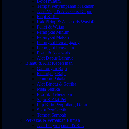
Botol minum
Tempat Penyimpanan Makanan
Alas Meja & Aksesoris Dapur
Kopi & Teh
Rak Piring & Aksesoris Wastafel
Panci & Wajan
Perangkat Minum
Perangkat Makan
Perangkat Pemanggang
Perangkat Penyajian
Pisau & Aksesoris
Alat Dapur Lainnya
Binatu & Alat Kebersihan
Gantungan Baju
Keranjang Baju
Jemuran Pakaian
Alat Binatu & Setrika
Meja Setrika
Produk Kebersihan
Sapu & Alat Pel
Lap Kain Penghilang Debu
Sikat Pembersih
Tempat Sampah
Perkakas & Perbaikan Rumah
Alat Penyimpanan & Rak