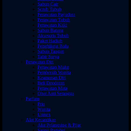
Sabun Cair
Scrub Tubuh
Perawatan Payudara
Perawatan Tubuh
Perawatan Kaki
Sabun Batang
Aksesoris Tubuh
Paket Hadiah
Penghilang Bulu
Sabun Tangan
Tabir Surya
Perawatan Diri
Perawatan Mulut
Pembersih Wanita
Keamanan Diri
Beli Deodoran
Perawatan Mata
Obat Anti Serangga
Parfum
Pria
Wanita
Unisex
Alat Kecantikan
Alat Pelangsing & Pijat
Sauna Portabel