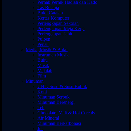
Pernak Pernik Hadiah dan Kado
Tas Belanja
Buku Catatan
Kertas Komputer
Perlengkapan Sekolah
Perlengkapan Meja Kerja
Perlengkapan Jahit
Pulpen
Pensil
Media, Musik & Buku
Instrumen Musik
Buku
Musik
Majalah
Film
Minuman
UHT, Susu & Susu Bubuk
Kopi
Minuman Serbuk
Minuman Berenergi
Teh
Chocolate, Malt & Hot Cereals
Air Mineral
Minuman Berkarbonasi
Jus