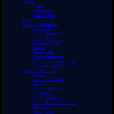
Gadget
Drone
Media Player
Walkie-Talkie
Tablet
Aksesoris Handphone
Powerbank
Kabel Handphone
Charger Handphone
Pelindung Layar
Tongsis
Phone Holder
Baterai Handphone
Peralatan & Suku Cadang
Aksesoris Handphone Lainnya
Aksesoris Komputer
Mouse
Keyboard Komputer
Monitor
Adaptor Jaringan
Audio PC
Adaptor & Kabel
Adaptor Baterai Komputer
Mousepad
Cooling Pads