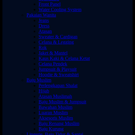
Front Panel
Water Cooling System
Pakaian Wanita
Jeans
Dress
Atasan
Sweater & Cardigan
Celana & Legging
Rok
Jaket & Mantel
Kaus Kaki & Celana Ketat
Celana Pendek
Jumpsuit & Playsuit
Hoodie & Sweatshirt
Baju Muslim
Perlengkapan Shalat
Hijab
Atasan Muslimah
Baju Muslim & Jumpsuit
Bawahan Muslim
Luaran Muslim
Aksesoris Muslim
Baju Renang Muslim
Baju Kurung
Lingerie, Baju Tidur & Santai