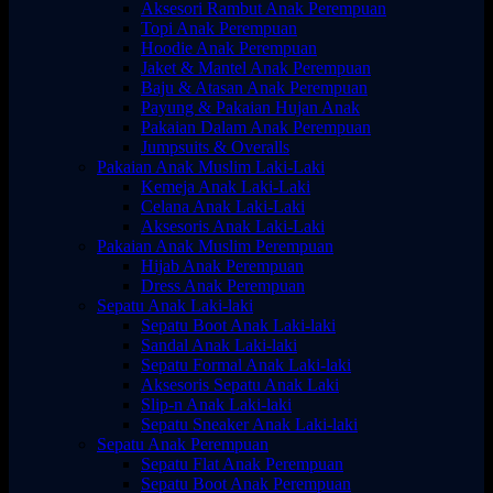
Aksesori Rambut Anak Perempuan
Topi Anak Perempuan
Hoodie Anak Perempuan
Jaket & Mantel Anak Perempuan
Baju & Atasan Anak Perempuan
Payung & Pakaian Hujan Anak
Pakaian Dalam Anak Perempuan
Jumpsuits & Overalls
Pakaian Anak Muslim Laki-Laki
Kemeja Anak Laki-Laki
Celana Anak Laki-Laki
Aksesoris Anak Laki-Laki
Pakaian Anak Muslim Perempuan
Hijab Anak Perempuan
Dress Anak Perempuan
Sepatu Anak Laki-laki
Sepatu Boot Anak Laki-laki
Sandal Anak Laki-laki
Sepatu Formal Anak Laki-laki
Aksesoris Sepatu Anak Laki
Slip-n Anak Laki-laki
Sepatu Sneaker Anak Laki-laki
Sepatu Anak Perempuan
Sepatu Flat Anak Perempuan
Sepatu Boot Anak Perempuan