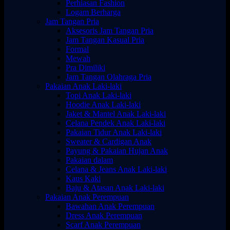
Perhiasan Fashion
Logam Berharga
Jam Tangan Pria
Aksesoris Jam Tangan Pria
Jam Tangan Kasual Pria
Formal
Mewah
Pra Dimiliki
Jam Tangan Olahraga Pria
Pakaian Anak Laki-laki
Topi Anak Laki-laki
Hoodie Anak Laki-laki
Jaket & Mantel Anak Laki-laki
Celana Pendek Anak Laki-laki
Pakaian Tidur Anak Laki-laki
Sweater & Cardigan Anak
Payung & Pakaian Hujan Anak
Pakaian dalam
Celana & Jeans Anak Laki-laki
Kaus Kaki
Baju & Atasan Anak Laki-laki
Pakaian Anak Perempuan
Bawahan Anak Perempuan
Dress Anak Perempuan
Scarf Anak Perempuan