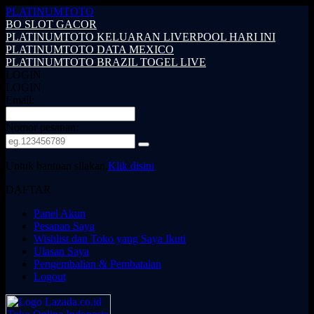
PLATINUMTOTO
BO SLOT GACOR
PLATINUMTOTO KELUARAN LIVERPOOL HARI INI
PLATINUMTOTO DATA MEXICO
PLATINUMTOTO BRAZIL TOGEL LIVE
LOGIN
LOGIN
Email:
Nomor pesanan:
Untuk bantuan silakan,
Klik disini
DAFTAR
Panel Akun
Pesanan Saya
Wishlist dan Toko yang Saya Ikuti
Ulasan Saya
Pengembalian & Pembatalan
Logout