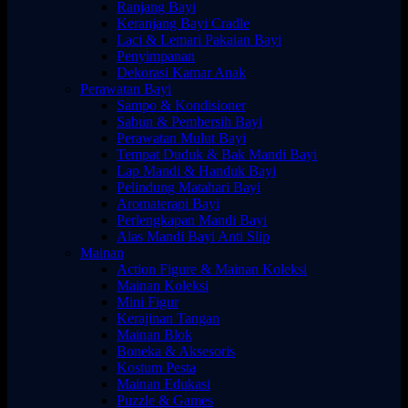
Ranjang Bayi
Keranjang Bayi Cradle
Laci & Lemari Pakaian Bayi
Penyimpanan
Dekorasi Kamar Anak
Perawatan Bayi
Sampo & Kondisioner
Sabun & Pembersih Bayi
Perawatan Mulut Bayi
Tempat Duduk & Bak Mandi Bayi
Lap Mandi & Handuk Bayi
Pelindung Matahari Bayi
Aromaterapi Bayi
Perlengkapan Mandi Bayi
Alas Mandi Bayi Anti Slip
Mainan
Action Figure & Mainan Koleksi
Mainan Koleksi
Mini Figur
Kerajinan Tangan
Mainan Blok
Boneka & Aksesoris
Kostum Pesta
Mainan Edukasi
Puzzle & Games