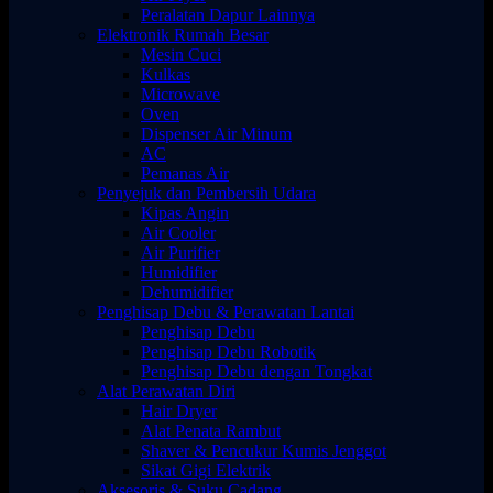
Peralatan Dapur Lainnya
Elektronik Rumah Besar
Mesin Cuci
Kulkas
Microwave
Oven
Dispenser Air Minum
AC
Pemanas Air
Penyejuk dan Pembersih Udara
Kipas Angin
Air Cooler
Air Purifier
Humidifier
Dehumidifier
Penghisap Debu & Perawatan Lantai
Penghisap Debu
Penghisap Debu Robotik
Penghisap Debu dengan Tongkat
Alat Perawatan Diri
Hair Dryer
Alat Penata Rambut
Shaver & Pencukur Kumis Jenggot
Sikat Gigi Elektrik
Aksesoris & Suku Cadang