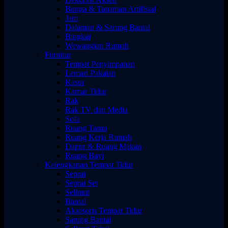
Bunga & Tanaman Artifisial
Jam
Dalaman & Sarung Bantal
Bingkai
Wewangian Rumah
Furnitur
Tempat Penyimpanan
Lemari Pakaian
Kasur
Kamar Tidur
Rak
Rak TV dan Media
Sofa
Ruang Tamu
Ruang Kerja Rumah
Dapur & Ruang Makan
Ruang Bayi
Kelengkapan Tempat Tidur
Seprai
Seprai Set
Selimut
Bantal
Aksesoris Tempat Tidur
Sarung Bantal