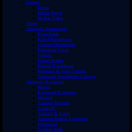
Gadget
Drone
Media Player
Walkie-Talkie
Tablet
Aksesoris Handphone
Powerbank
Kabel Handphone
Charger Handphone
Pelindung Layar
Tongsis
Phone Holder
Baterai Handphone
Peralatan & Suku Cadang
Aksesoris Handphone Lainnya
Aksesoris Komputer
Mouse
Keyboard Komputer
Monitor
Adaptor Jaringan
Audio PC
Adaptor & Kabel
Adaptor Baterai Komputer
Mousepad
Cooling Pads