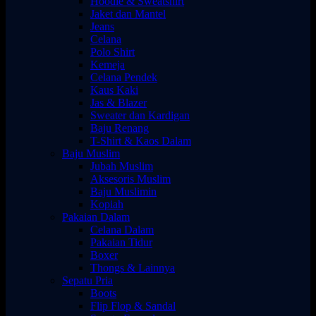
Hoodie & Sweatshirt
Jaket dan Mantel
Jeans
Celana
Polo Shirt
Kemeja
Celana Pendek
Kaus Kaki
Jas & Blazer
Sweater dan Kardigan
Baju Renang
T-Shirt & Kaos Dalam
Baju Muslim
Jubah Muslim
Aksesoris Muslim
Baju Muslimin
Kopiah
Pakaian Dalam
Celana Dalam
Pakaian Tidur
Boxer
Thongs & Lainnya
Sepatu Pria
Boots
Flip Flop & Sandal