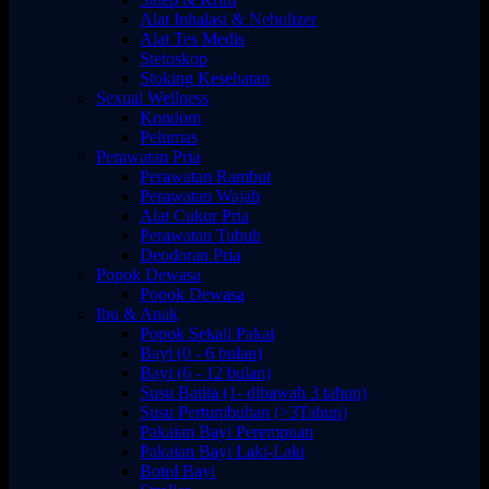
Alat Inhalasi & Nebulizer
Alat Tes Medis
Stetoskop
Stoking Kesehatan
Sexual Wellness
Kondom
Pelumas
Perawatan Pria
Perawatan Rambut
Perawatan Wajah
Alat Cukur Pria
Perawatan Tubuh
Deodoran Pria
Popok Dewasa
Popok Dewasa
Ibu & Anak
Popok Sekali Pakai
Bayi (0 - 6 bulan)
Bayi (6 - 12 bulan)
Susu Batita (1- dibawah 3 tahun)
Susu Pertumbuhan (>3Tahun)
Pakaian Bayi Perempuan
Pakaian Bayi Laki-Laki
Botol Bayi