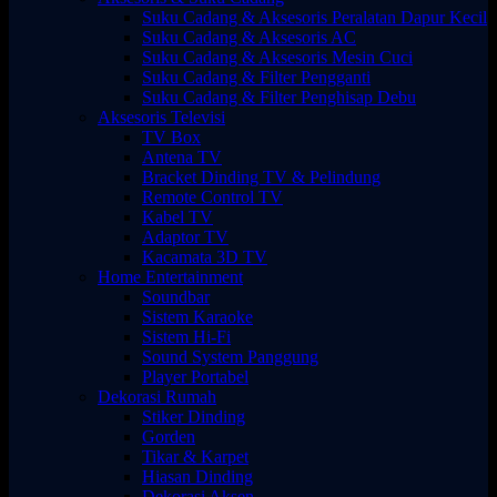
Suku Cadang & Aksesoris Peralatan Dapur Kecil
Suku Cadang & Aksesoris AC
Suku Cadang & Aksesoris Mesin Cuci
Suku Cadang & Filter Pengganti
Suku Cadang & Filter Penghisap Debu
Aksesoris Televisi
TV Box
Antena TV
Bracket Dinding TV & Pelindung
Remote Control TV
Kabel TV
Adaptor TV
Kacamata 3D TV
Home Entertainment
Soundbar
Sistem Karaoke
Sistem Hi-Fi
Sound System Panggung
Player Portabel
Dekorasi Rumah
Stiker Dinding
Gorden
Tikar & Karpet
Hiasan Dinding
Dekorasi Aksen