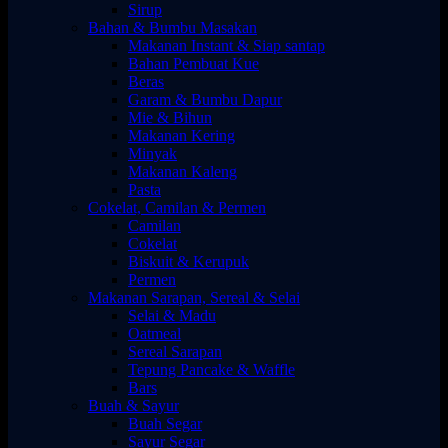
Sirup
Bahan & Bumbu Masakan
Makanan Instant & Siap santap
Bahan Pembuat Kue
Beras
Garam & Bumbu Dapur
Mie & Bihun
Makanan Kering
Minyak
Makanan Kaleng
Pasta
Cokelat, Camilan & Permen
Camilan
Cokelat
Biskuit & Kerupuk
Permen
Makanan Sarapan, Sereal & Selai
Selai & Madu
Oatmeal
Sereal Sarapan
Tepung Pancake & Waffle
Bars
Buah & Sayur
Buah Segar
Sayur Segar