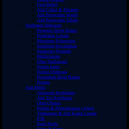
Foot Relief
Alat Cukur & Trimmer
Alat Perawatan Wajah
Alat Perawatan Tubuh
Suplemen Makanan
Pengatur Berat Badan
Pembakar Lemak
Minuman Pelangsing
Suplemen Kecantikan
Suplemen Pemutih
Multivitamin
Obat Tradisional
Sistem Imun
Nutrisi Olahraga
Penambah Berat Badan
Protein
Alat Medis
Aksesoris Kesehatan
Alat Tes Kesehatan
Obat-Obatan
Perban & Perlengkapan Cedera
Timbangan & Alat Kadar Lemak
P3K
Kursi Roda
Salep & Krim