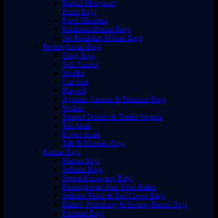
Bantal Menyusui
Kursi Bayi
Food Blenders
Peralatan Makan Bayi
Set Peralatan Makan Bayi
Perlengkapan Bayi
Sling Bayi
Soft Carrier
Stroller
Car Seat
Playard
Ayunan, Jumper & Bouncer Bayi
Walker
Tempat Duduk & Trailer Sepeda
Tas Anak
Koper Anak
Tali & Harness Bayi
Kamar Bayi
Matras Bayi
Selimut Bayi
Seprai Keranjang Bayi
Kelengkapan Alat Tidur Balita
Selimut Tebal & Bed Cover Bayi
Bantal, Pelindung & Sarung Bantal Bayi
Furnitur Bayi