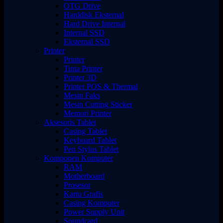
OTG Drive
Harddisk Eksternal
Hard Drive Internal
Internal SSD
Eksternal SSD
Printer
Printer
Tinta Printer
Printer 3D
Printer POS & Thermal
Mesin Faks
Mesin Cutting Sticker
Memori Printer
Aksesoris Tablet
Casing Tablet
Keyboard Tablet
Pen Stylus Tablet
Komponen Komputer
RAM
Motherboard
Prosesor
Kartu Grafis
Casing Komputer
Power Supply Unit
Soundcard