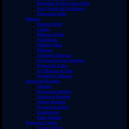
Pelembab & Perawatan Bibir
Face Scrubs & Exfoliators
Perawatan Mata
Makeup
Makeup Bibir
Lipstik
Makeup Wajah
Foundation
Makeup Mata
Maskara
Aksesoris Makeup
Set Kuas & Kuas Makeup
Perawatan Kuku
Set Makeup & Palet
Pembersih Makeup
Perawatan Rambut
Shampo
Perawatan Rambut
Aksesoris Rambut
Styling Rambut
Pewarna Rambut
Kondisioner
Paket Hadiah
Perawatan Tubuh
Losion Tubuh