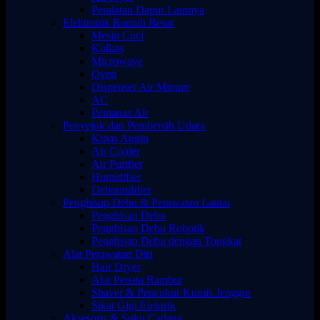
Peralatan Dapur Lainnya
Elektronik Rumah Besar
Mesin Cuci
Kulkas
Microwave
Oven
Dispenser Air Minum
AC
Pemanas Air
Penyejuk dan Pembersih Udara
Kipas Angin
Air Cooler
Air Purifier
Humidifier
Dehumidifier
Penghisap Debu & Perawatan Lantai
Penghisap Debu
Penghisap Debu Robotik
Penghisap Debu dengan Tongkat
Alat Perawatan Diri
Hair Dryer
Alat Penata Rambut
Shaver & Pencukur Kumis Jenggot
Sikat Gigi Elektrik
Aksesoris & Suku Cadang