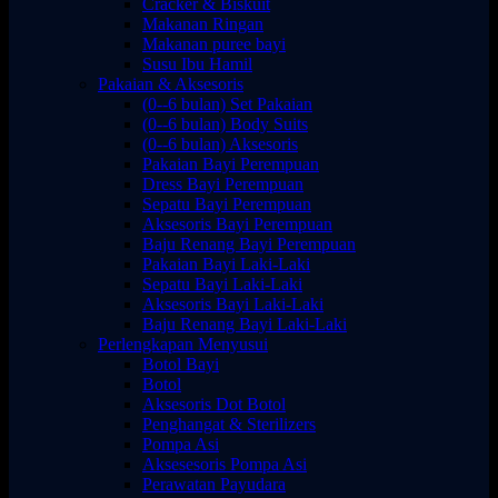
Cracker & Biskuit
Makanan Ringan
Makanan puree bayi
Susu Ibu Hamil
Pakaian & Aksesoris
(0--6 bulan) Set Pakaian
(0--6 bulan) Body Suits
(0--6 bulan) Aksesoris
Pakaian Bayi Perempuan
Dress Bayi Perempuan
Sepatu Bayi Perempuan
Aksesoris Bayi Perempuan
Baju Renang Bayi Perempuan
Pakaian Bayi Laki-Laki
Sepatu Bayi Laki-Laki
Aksesoris Bayi Laki-Laki
Baju Renang Bayi Laki-Laki
Perlengkapan Menyusui
Botol Bayi
Botol
Aksesoris Dot Botol
Penghangat & Sterilizers
Pompa Asi
Aksesesoris Pompa Asi
Perawatan Payudara