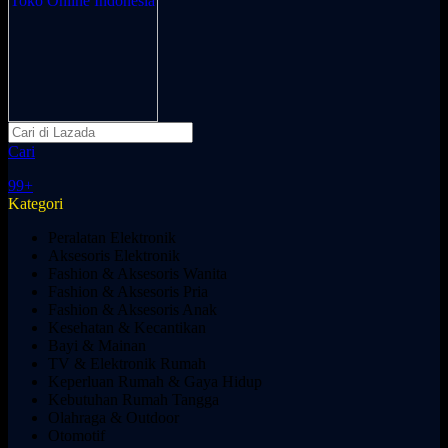
Cari
99+
Kategori
Peralatan Elektronik
Aksesoris Elektronik
Fashion & Aksesoris Wanita
Fashion & Aksesoris Pria
Fashion & Aksesoris Anak
Kesehatan & Kecantikan
Bayi & Mainan
TV & Elektronik Rumah
Keperluan Rumah & Gaya Hidup
Kebutuhan Rumah Tangga
Olahraga & Outdoor
Otomotif