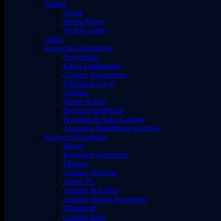
Gadget
Drone
Media Player
Walkie-Talkie
Tablet
Aksesoris Handphone
Powerbank
Kabel Handphone
Charger Handphone
Pelindung Layar
Tongsis
Phone Holder
Baterai Handphone
Peralatan & Suku Cadang
Aksesoris Handphone Lainnya
Aksesoris Komputer
Mouse
Keyboard Komputer
Monitor
Adaptor Jaringan
Audio PC
Adaptor & Kabel
Adaptor Baterai Komputer
Mousepad
Cooling Pads