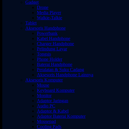
Gadget
Drone
Media Player
Walkie-Talkie
Tablet
Aksesoris Handphone
Powerbank
Kabel Handphone
Charger Handphone
Pelindung Layar
Tongsis
Phone Holder
Baterai Handphone
Peralatan & Suku Cadang
Aksesoris Handphone Lainnya
Aksesoris Komputer
Mouse
Keyboard Komputer
Monitor
Adaptor Jaringan
Audio PC
Adaptor & Kabel
Adaptor Baterai Komputer
Mousepad
Cooling Pads