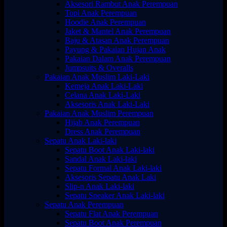
Aksesori Rambut Anak Perempuan
Topi Anak Perempuan
Hoodie Anak Perempuan
Jaket & Mantel Anak Perempuan
Baju & Atasan Anak Perempuan
Payung & Pakaian Hujan Anak
Pakaian Dalam Anak Perempuan
Jumpsuits & Overalls
Pakaian Anak Muslim Laki-Laki
Kemeja Anak Laki-Laki
Celana Anak Laki-Laki
Aksesoris Anak Laki-Laki
Pakaian Anak Muslim Perempuan
Hijab Anak Perempuan
Dress Anak Perempuan
Sepatu Anak Laki-laki
Sepatu Boot Anak Laki-laki
Sandal Anak Laki-laki
Sepatu Formal Anak Laki-laki
Aksesoris Sepatu Anak Laki
Slip-n Anak Laki-laki
Sepatu Sneaker Anak Laki-laki
Sepatu Anak Perempuan
Sepatu Flat Anak Perempuan
Sepatu Boot Anak Perempuan