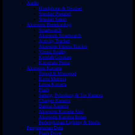
Audio
Headphone & Headset
Speaker Portabel
Speaker Smart
Aksesoris Berteknologi
Smartwatch
Aksesoris Smartwatch
Activity Tracker
Aksesoris Fitness Tracker
Virtual Reality
Kendali Gerakan
Kacamata Pintar
Aksesoris Kamera
Tripod & Monopod
Kartu Memori
Lensa Kamera
Flash
Sarung, Pelindung & Tas Kamera
Charger Kamera
Baterai Kamera
Aksesoris Kamera Aksi
Aksesoris Kamera Instan
Perlengkapan Lighting & Studio
Penyimpanan Data
Flash Drive