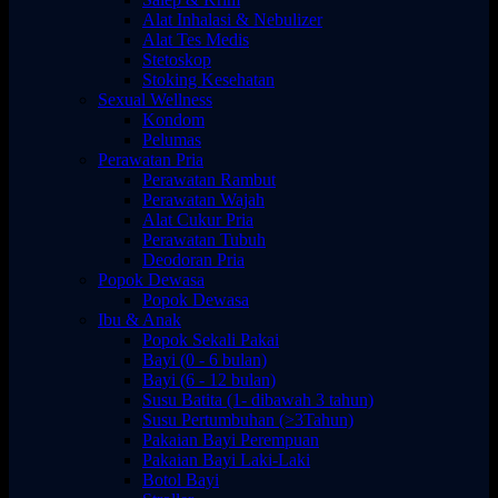
Alat Inhalasi & Nebulizer
Alat Tes Medis
Stetoskop
Stoking Kesehatan
Sexual Wellness
Kondom
Pelumas
Perawatan Pria
Perawatan Rambut
Perawatan Wajah
Alat Cukur Pria
Perawatan Tubuh
Deodoran Pria
Popok Dewasa
Popok Dewasa
Ibu & Anak
Popok Sekali Pakai
Bayi (0 - 6 bulan)
Bayi (6 - 12 bulan)
Susu Batita (1- dibawah 3 tahun)
Susu Pertumbuhan (>3Tahun)
Pakaian Bayi Perempuan
Pakaian Bayi Laki-Laki
Botol Bayi