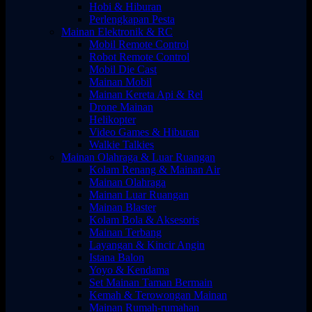
Hobi & Hiburan
Perlengkapan Pesta
Mainan Elektronik & RC
Mobil Remote Control
Robot Remote Control
Mobil Die Cast
Mainan Mobil
Mainan Kereta Api & Rel
Drone Mainan
Helikopter
Video Games & Hiburan
Walkie Talkies
Mainan Olahraga & Luar Ruangan
Kolam Renang & Mainan Air
Mainan Olahraga
Mainan Luar Ruangan
Mainan Blaster
Kolam Bola & Aksesoris
Mainan Terbang
Layangan & Kincir Angin
Istana Balon
Yoyo & Kendama
Set Mainan Taman Bermain
Kemah & Terowongan Mainan
Mainan Rumah-rumahan