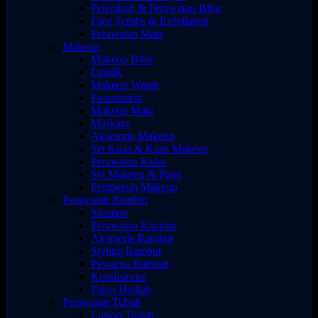
Pelembab & Perawatan Bibir
Face Scrubs & Exfoliators
Perawatan Mata
Makeup
Makeup Bibir
Lipstik
Makeup Wajah
Foundation
Makeup Mata
Maskara
Aksesoris Makeup
Set Kuas & Kuas Makeup
Perawatan Kuku
Set Makeup & Palet
Pembersih Makeup
Perawatan Rambut
Shampo
Perawatan Rambut
Aksesoris Rambut
Styling Rambut
Pewarna Rambut
Kondisioner
Paket Hadiah
Perawatan Tubuh
Losion Tubuh