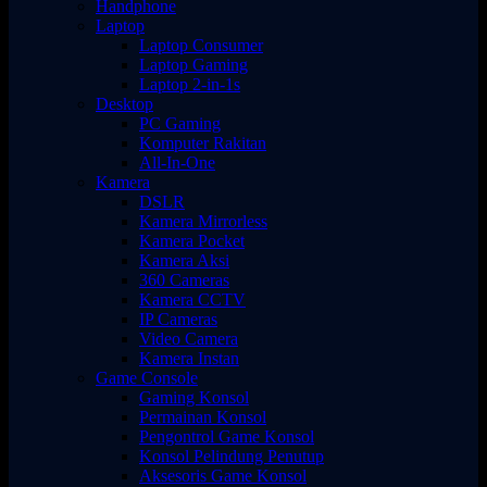
Handphone
Laptop
Laptop Consumer
Laptop Gaming
Laptop 2-in-1s
Desktop
PC Gaming
Komputer Rakitan
All-In-One
Kamera
DSLR
Kamera Mirrorless
Kamera Pocket
Kamera Aksi
360 Cameras
Kamera CCTV
IP Cameras
Video Camera
Kamera Instan
Game Console
Gaming Konsol
Permainan Konsol
Pengontrol Game Konsol
Konsol Pelindung Penutup
Aksesoris Game Konsol