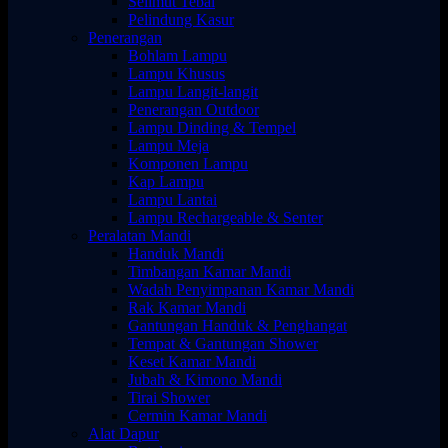
Selimut Tebal
Pelindung Kasur
Penerangan
Bohlam Lampu
Lampu Khusus
Lampu Langit-langit
Penerangan Outdoor
Lampu Dinding & Tempel
Lampu Meja
Komponen Lampu
Kap Lampu
Lampu Lantai
Lampu Rechargeable & Senter
Peralatan Mandi
Handuk Mandi
Timbangan Kamar Mandi
Wadah Penyimpanan Kamar Mandi
Rak Kamar Mandi
Gantungan Handuk & Penghangat
Tempat & Gantungan Shower
Keset Kamar Mandi
Jubah & Kimono Mandi
Tirai Shower
Cermin Kamar Mandi
Alat Dapur