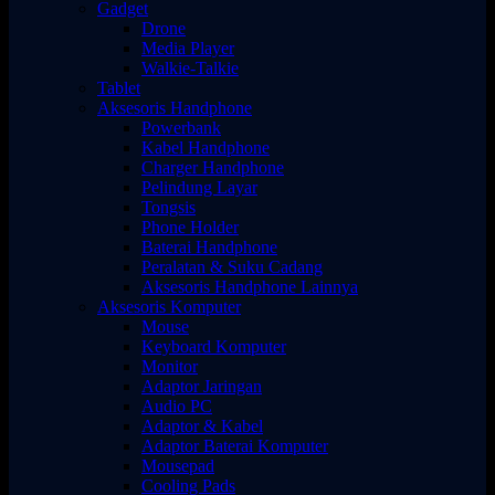
Gadget
Drone
Media Player
Walkie-Talkie
Tablet
Aksesoris Handphone
Powerbank
Kabel Handphone
Charger Handphone
Pelindung Layar
Tongsis
Phone Holder
Baterai Handphone
Peralatan & Suku Cadang
Aksesoris Handphone Lainnya
Aksesoris Komputer
Mouse
Keyboard Komputer
Monitor
Adaptor Jaringan
Audio PC
Adaptor & Kabel
Adaptor Baterai Komputer
Mousepad
Cooling Pads