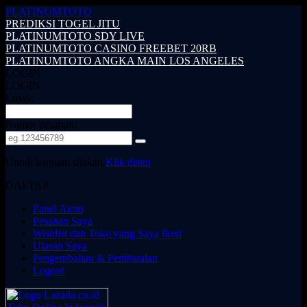
PLATINUMTOTO
PREDIKSI TOGEL JITU
PLATINUMTOTO SDY LIVE
PLATINUMTOTO CASINO FREEBET 20RB
PLATINUMTOTO ANGKA MAIN LOS ANGELES
LOGIN
LOGIN
Email:
Nomor pesanan:
Untuk bantuan silakan,
Klik disini
DAFTAR
Panel Akun
Pesanan Saya
Wishlist dan Toko yang Saya Ikuti
Ulasan Saya
Pengembalian & Pembatalan
Logout