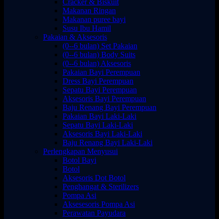
Cracker & Biskuit
Makanan Ringan
Makanan puree bayi
Susu Ibu Hamil
Pakaian & Aksesoris
(0--6 bulan) Set Pakaian
(0--6 bulan) Body Suits
(0--6 bulan) Aksesoris
Pakaian Bayi Perempuan
Dress Bayi Perempuan
Sepatu Bayi Perempuan
Aksesoris Bayi Perempuan
Baju Renang Bayi Perempuan
Pakaian Bayi Laki-Laki
Sepatu Bayi Laki-Laki
Aksesoris Bayi Laki-Laki
Baju Renang Bayi Laki-Laki
Perlengkapan Menyusui
Botol Bayi
Botol
Aksesoris Dot Botol
Penghangat & Sterilizers
Pompa Asi
Aksesesoris Pompa Asi
Perawatan Payudara