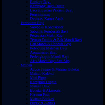
Ranjang Bayi
Keranjang Bayi Cradle
Laci & Lemari Pakaian Bayi
Penyimpanan
Dekorasi Kamar Anak
Perawatan Bayi
Sampo & Kondisioner
Sabun & Pembersih Bayi
Perawatan Mulut Bayi
Tempat Duduk & Bak Mandi Bayi
Lap Mandi & Handuk Bayi
Pelindung Matahari Bayi
Aromaterapi Bayi
Perlengkapan Mandi Bayi
Alas Mandi Bayi Anti Slip
Mainan
Action Figure & Mainan Koleksi
Mainan Koleksi
Mini Figur
Kerajinan Tangan
Mainan Blok
Boneka & Aksesoris
Kostum Pesta
Mainan Edukasi
Puzzle & Games