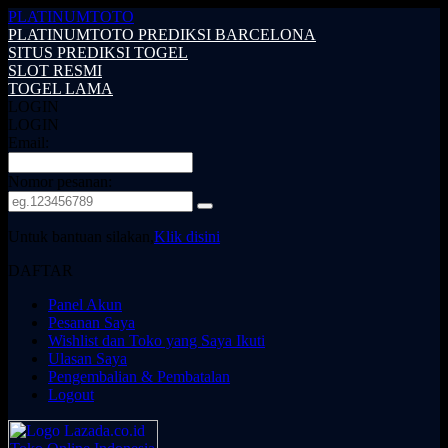
PLATINUMTOTO
PLATINUMTOTO PREDIKSI BARCELONA
SITUS PREDIKSI TOGEL
SLOT RESMI
TOGEL LAMA
LOGIN
LOGIN
Email:
Nomor pesanan:
Untuk bantuan silakan,
Klik disini
DAFTAR
Panel Akun
Pesanan Saya
Wishlist dan Toko yang Saya Ikuti
Ulasan Saya
Pengembalian & Pembatalan
Logout