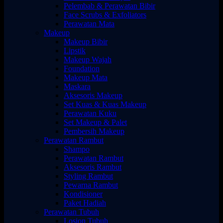
Pelembab & Perawatan Bibir
Face Scrubs & Exfoliators
Perawatan Mata
Makeup
Makeup Bibir
Lipstik
Makeup Wajah
Foundation
Makeup Mata
Maskara
Aksesoris Makeup
Set Kuas & Kuas Makeup
Perawatan Kuku
Set Makeup & Palet
Pembersih Makeup
Perawatan Rambut
Shampo
Perawatan Rambut
Aksesoris Rambut
Styling Rambut
Pewarna Rambut
Kondisioner
Paket Hadiah
Perawatan Tubuh
Losion Tubuh