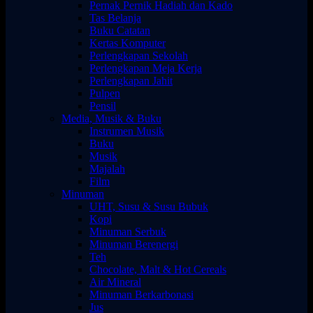
Pernak Pernik Hadiah dan Kado
Tas Belanja
Buku Catatan
Kertas Komputer
Perlengkapan Sekolah
Perlengkapan Meja Kerja
Perlengkapan Jahit
Pulpen
Pensil
Media, Musik & Buku
Instrumen Musik
Buku
Musik
Majalah
Film
Minuman
UHT, Susu & Susu Bubuk
Kopi
Minuman Serbuk
Minuman Berenergi
Teh
Chocolate, Malt & Hot Cereals
Air Mineral
Minuman Berkarbonasi
Jus