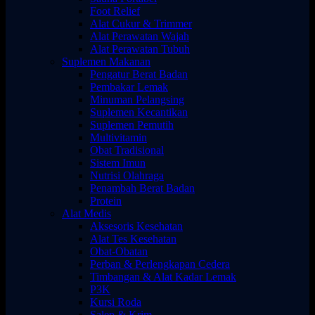
Foot Relief
Alat Cukur & Trimmer
Alat Perawatan Wajah
Alat Perawatan Tubuh
Suplemen Makanan
Pengatur Berat Badan
Pembakar Lemak
Minuman Pelangsing
Suplemen Kecantikan
Suplemen Pemutih
Multivitamin
Obat Tradisional
Sistem Imun
Nutrisi Olahraga
Penambah Berat Badan
Protein
Alat Medis
Aksesoris Kesehatan
Alat Tes Kesehatan
Obat-Obatan
Perban & Perlengkapan Cedera
Timbangan & Alat Kadar Lemak
P3K
Kursi Roda
Salep & Krim