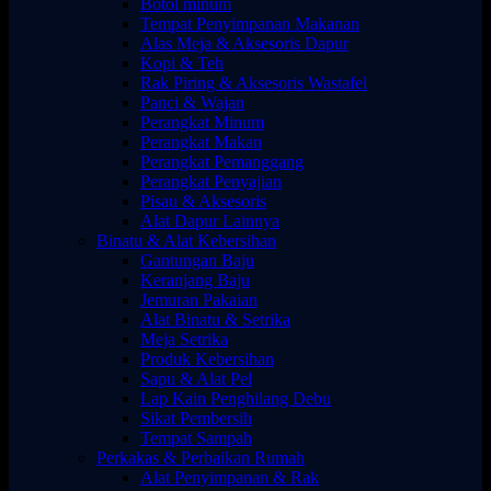
Botol minum
Tempat Penyimpanan Makanan
Alas Meja & Aksesoris Dapur
Kopi & Teh
Rak Piring & Aksesoris Wastafel
Panci & Wajan
Perangkat Minum
Perangkat Makan
Perangkat Pemanggang
Perangkat Penyajian
Pisau & Aksesoris
Alat Dapur Lainnya
Binatu & Alat Kebersihan
Gantungan Baju
Keranjang Baju
Jemuran Pakaian
Alat Binatu & Setrika
Meja Setrika
Produk Kebersihan
Sapu & Alat Pel
Lap Kain Penghilang Debu
Sikat Pembersih
Tempat Sampah
Perkakas & Perbaikan Rumah
Alat Penyimpanan & Rak