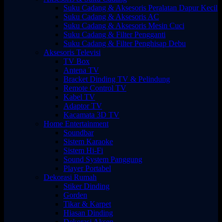
Suku Cadang & Aksesoris Peralatan Dapur Kecil
Suku Cadang & Aksesoris AC
Suku Cadang & Aksesoris Mesin Cuci
Suku Cadang & Filter Pengganti
Suku Cadang & Filter Penghisap Debu
Aksesoris Televisi
TV Box
Antena TV
Bracket Dinding TV & Pelindung
Remote Control TV
Kabel TV
Adaptor TV
Kacamata 3D TV
Home Entertainment
Soundbar
Sistem Karaoke
Sistem Hi-Fi
Sound System Panggung
Player Portabel
Dekorasi Rumah
Stiker Dinding
Gorden
Tikar & Karpet
Hiasan Dinding
Dekorasi Aksen