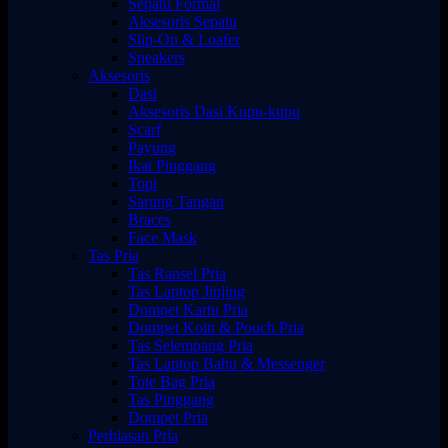
Sepatu Formal
Aksesoris Sepatu
Slip-On & Loafer
Sneakers
Aksesoris
Dasi
Aksesoris Dasi Kupu-kupu
Scarf
Payung
Ikat Pinggang
Topi
Sarung Tangan
Braces
Face Mask
Tas Pria
Tas Ransel Pria
Tas Laptop Jinjing
Dompet Kartu Pria
Dompet Koin & Pouch Pria
Tas Selempang Pria
Tas Laptop Bahu & Messenger
Tote Bag Pria
Tas Pinggang
Dompet Pria
Perhiasan Pria