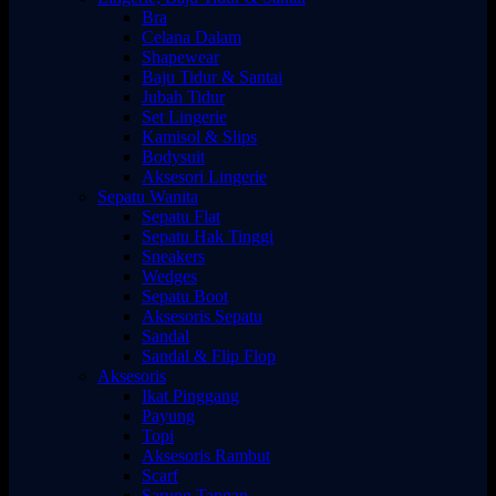
Bra
Celana Dalam
Shapewear
Baju Tidur & Santai
Jubah Tidur
Set Lingerie
Kamisol & Slips
Bodysuit
Aksesori Lingerie
Sepatu Wanita
Sepatu Flat
Sepatu Hak Tinggi
Sneakers
Wedges
Sepatu Boot
Aksesoris Sepatu
Sandal
Sandal & Flip Flop
Aksesoris
Ikat Pinggang
Payung
Topi
Aksesoris Rambut
Scarf
Sarung Tangan