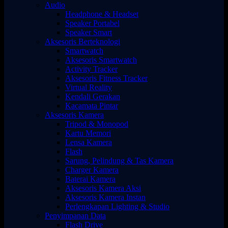
Audio
Headphone & Headset
Speaker Portabel
Speaker Smart
Aksesoris Berteknologi
Smartwatch
Aksesoris Smartwatch
Activity Tracker
Aksesoris Fitness Tracker
Virtual Reality
Kendali Gerakan
Kacamata Pintar
Aksesoris Kamera
Tripod & Monopod
Kartu Memori
Lensa Kamera
Flash
Sarung, Pelindung & Tas Kamera
Charger Kamera
Baterai Kamera
Aksesoris Kamera Aksi
Aksesoris Kamera Instan
Perlengkapan Lighting & Studio
Penyimpanan Data
Flash Drive