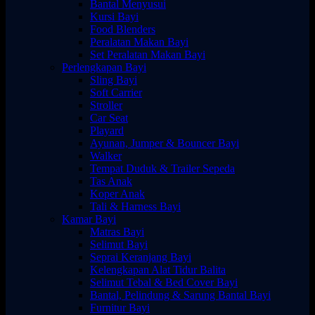
Bantal Menyusui
Kursi Bayi
Food Blenders
Peralatan Makan Bayi
Set Peralatan Makan Bayi
Perlengkapan Bayi
Sling Bayi
Soft Carrier
Stroller
Car Seat
Playard
Ayunan, Jumper & Bouncer Bayi
Walker
Tempat Duduk & Trailer Sepeda
Tas Anak
Koper Anak
Tali & Harness Bayi
Kamar Bayi
Matras Bayi
Selimut Bayi
Seprai Keranjang Bayi
Kelengkapan Alat Tidur Balita
Selimut Tebal & Bed Cover Bayi
Bantal, Pelindung & Sarung Bantal Bayi
Furnitur Bayi