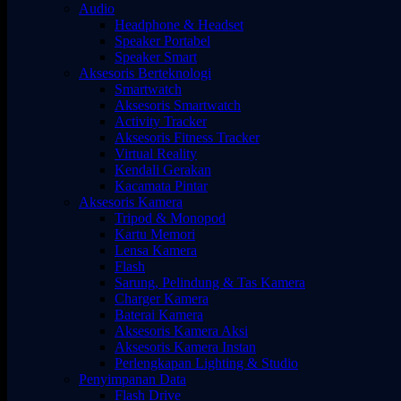
Audio
Headphone & Headset
Speaker Portabel
Speaker Smart
Aksesoris Berteknologi
Smartwatch
Aksesoris Smartwatch
Activity Tracker
Aksesoris Fitness Tracker
Virtual Reality
Kendali Gerakan
Kacamata Pintar
Aksesoris Kamera
Tripod & Monopod
Kartu Memori
Lensa Kamera
Flash
Sarung, Pelindung & Tas Kamera
Charger Kamera
Baterai Kamera
Aksesoris Kamera Aksi
Aksesoris Kamera Instan
Perlengkapan Lighting & Studio
Penyimpanan Data
Flash Drive