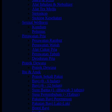
Alat Inhalasi & Nebulizer
Alat Tes Medis
Stetoskop
Stoking Kesehatan
Sexual Wellness
Kondom
Pelumas
Perawatan Pria
Perawatan Rambut
Perawatan Wajah
Alat Cukur Pria
Perawatan Tubuh
Deodoran Pria
Popok Dewasa
Popok Dewasa
Ibu & Anak
Popok Sekali Pakai
Bayi (0 - 6 bulan)
Bayi (6 - 12 bulan)
Susu Batita (1- dibawah 3 tahun)
Susu Pertumbuhan (>3Tahun)
Pakaian Bayi Perempuan
Pakaian Bayi Laki-Laki
Botol Bayi