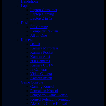
Handphone
Laptop
Laptop Consumer
Laptop Gaming
Laptop 2-in-1s
Desktop
PC Gaming
Komputer Rakitan
All-In-One
Kamera
DSLR
Kamera Mirrorless
Kamera Pocket
Kamera Aksi
360 Cameras
Kamera CCTV
IP Cameras
Video Camera
Kamera Instan
Game Console
Gaming Konsol
Permainan Konsol
Pengontrol Game Konsol
Konsol Pelindung Penutup
Aksesoris Game Konsol