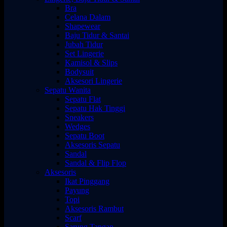
Bra
Celana Dalam
Shapewear
Baju Tidur & Santai
Jubah Tidur
Set Lingerie
Kamisol & Slips
Bodysuit
Aksesori Lingerie
Sepatu Wanita
Sepatu Flat
Sepatu Hak Tinggi
Sneakers
Wedges
Sepatu Boot
Aksesoris Sepatu
Sandal
Sandal & Flip Flop
Aksesoris
Ikat Pinggang
Payung
Topi
Aksesoris Rambut
Scarf
Sarung Tangan