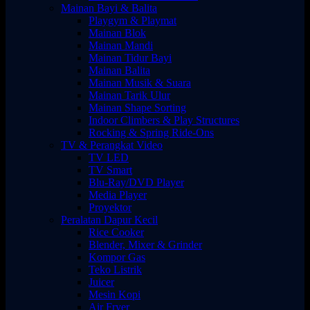
Mainan Bayi & Balita
Playgym & Playmat
Mainan Blok
Mainan Mandi
Mainan Tidur Bayi
Mainan Balita
Mainan Musik & Suara
Mainan Tarik Ulur
Mainan Shape Sorting
Indoor Climbers & Play Structures
Rocking & Spring Ride-Ons
TV & Perangkat Video
TV LED
TV Smart
Blu-Ray/DVD Player
Media Player
Proyektor
Peralatan Dapur Kecil
Rice Cooker
Blender, Mixer & Grinder
Kompor Gas
Teko Listrik
Juicer
Mesin Kopi
Air Fryer