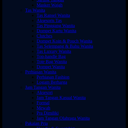
Masker Wajah
Tas Wanita
Tas Ransel Wanita
Aksesoris Tas
Tas Pinggang Wanita
Dompet Kartu Wanita
Clutches
Dompet Koin & Pouch Wanita
Tas Selempang & Bahu Wanita
Tas Luxury Wanita
Top-handle Bag
Tote Bag Wanita
Dompet Wanita
Perhiasan Wanita
Perhiasan Fashion
Logam Berharga
Jam Tangan Wanita
Aksesori
Jam Tangan Kasual Wanita
Formal
Mewah
Pra Dimiliki
Jam Tangan Olahraga Wanita
Pakaian Pria