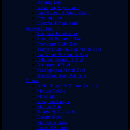
Ranjang Bayi
Keranjang Bayi Cradle
Laci & Lemari Pakaian Bayi
Penyimpanan
Dekorasi Kamar Anak
Perawatan Bayi
Sampo & Kondisioner
Sabun & Pembersih Bayi
Perawatan Mulut Bayi
Tempat Duduk & Bak Mandi Bayi
Lap Mandi & Handuk Bayi
Pelindung Matahari Bayi
Aromaterapi Bayi
Perlengkapan Mandi Bayi
Alas Mandi Bayi Anti Slip
Mainan
Action Figure & Mainan Koleksi
Mainan Koleksi
Mini Figur
Kerajinan Tangan
Mainan Blok
Boneka & Aksesoris
Kostum Pesta
Mainan Edukasi
Puzzle & Games