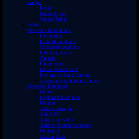
Gadget
Drone
Media Player
Walkie-Talkie
Tablet
Aksesoris Handphone
Powerbank
Kabel Handphone
Charger Handphone
Pelindung Layar
Tongsis
Phone Holder
Baterai Handphone
Peralatan & Suku Cadang
Aksesoris Handphone Lainnya
Aksesoris Komputer
Mouse
Keyboard Komputer
Monitor
Adaptor Jaringan
Audio PC
Adaptor & Kabel
Adaptor Baterai Komputer
Mousepad
Cooling Pads