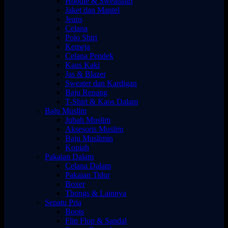
Hoodie & Sweatshirt
Jaket dan Mantel
Jeans
Celana
Polo Shirt
Kemeja
Celana Pendek
Kaus Kaki
Jas & Blazer
Sweater dan Kardigan
Baju Renang
T-Shirt & Kaos Dalam
Baju Muslim
Jubah Muslim
Aksesoris Muslim
Baju Muslimin
Kopiah
Pakaian Dalam
Celana Dalam
Pakaian Tidur
Boxer
Thongs & Lainnya
Sepatu Pria
Boots
Flip Flop & Sandal