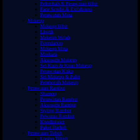
Pelembab & Perawatan Bibir
Face Scrubs & Exfoliators
Perawatan Mata
Makeup
Makeup Bibir
Lipstik
Makeup Wajah
Foundation
Makeup Mata
Maskara
Aksesoris Makeup
Set Kuas & Kuas Makeup
Perawatan Kuku
Set Makeup & Palet
Pembersih Makeup
Perawatan Rambut
Shampo
Perawatan Rambut
Aksesoris Rambut
Styling Rambut
Pewarna Rambut
Kondisioner
Paket Hadiah
Perawatan Tubuh
Losion Tubuh