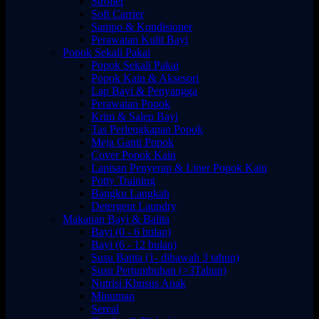
Stroller
Soft Carrier
Sampo & Kondisioner
Perawatan Kulit Bayi
Popok Sekali Pakai
Popok Sekali Pakai
Popok Kain & Aksesori
Lap Bayi & Penyangga
Perawatan Popok
Krim & Salep Bayi
Tas Perlengkapan Popok
Meja Ganti Popok
Cover Popok Kain
Lapisan Penyerap & Liner Popok Kain
Potty Training
Bangku Langkah
Detergent Laundry
Makanan Bayi & Balita
Bayi (0 - 6 bulan)
Bayi (6 - 12 bulan)
Susu Batita (1- dibawah 3 tahun)
Susu Pertumbuhan (>3Tahun)
Nutrisi Khusus Anak
Minuman
Sereal