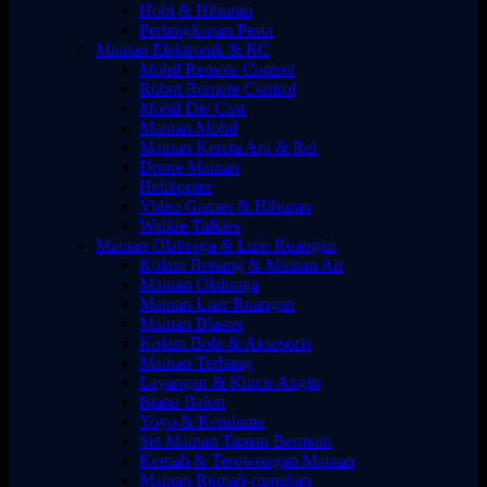
Hobi & Hiburan
Perlengkapan Pesta
Mainan Elektronik & RC
Mobil Remote Control
Robot Remote Control
Mobil Die Cast
Mainan Mobil
Mainan Kereta Api & Rel
Drone Mainan
Helikopter
Video Games & Hiburan
Walkie Talkies
Mainan Olahraga & Luar Ruangan
Kolam Renang & Mainan Air
Mainan Olahraga
Mainan Luar Ruangan
Mainan Blaster
Kolam Bola & Aksesoris
Mainan Terbang
Layangan & Kincir Angin
Istana Balon
Yoyo & Kendama
Set Mainan Taman Bermain
Kemah & Terowongan Mainan
Mainan Rumah-rumahan