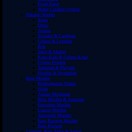
Front Panel
Water Cooling System
Pakaian Wanita
Jeans
Dress
Atasan
Sweater & Cardigan
Celana & Legging
Rok
Jaket & Mantel
Kaus Kaki & Celana Ketat
Celana Pendek
Jumpsuit & Playsuit
Hoodie & Sweatshirt
Baju Muslim
Perlengkapan Shalat
Hijab
Atasan Muslimah
Baju Muslim & Jumpsuit
Bawahan Muslim
Luaran Muslim
Aksesoris Muslim
Baju Renang Muslim
Baju Kurung
Lingerie, Baju Tidur & Santai