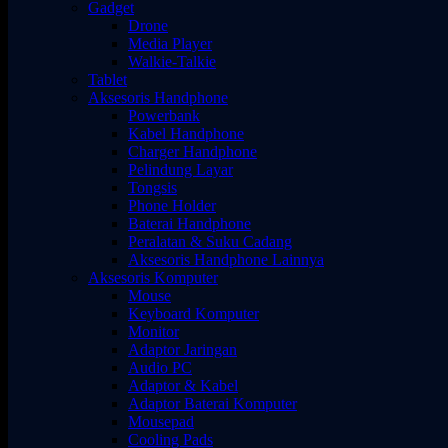
Gadget
Drone
Media Player
Walkie-Talkie
Tablet
Aksesoris Handphone
Powerbank
Kabel Handphone
Charger Handphone
Pelindung Layar
Tongsis
Phone Holder
Baterai Handphone
Peralatan & Suku Cadang
Aksesoris Handphone Lainnya
Aksesoris Komputer
Mouse
Keyboard Komputer
Monitor
Adaptor Jaringan
Audio PC
Adaptor & Kabel
Adaptor Baterai Komputer
Mousepad
Cooling Pads