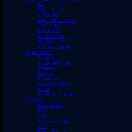
Bra
Celana Dalam
Shapewear
Baju Tidur & Santai
Jubah Tidur
Set Lingerie
Kamisol & Slips
Bodysuit
Aksesori Lingerie
Sepatu Wanita
Sepatu Flat
Sepatu Hak Tinggi
Sneakers
Wedges
Sepatu Boot
Aksesoris Sepatu
Sandal
Sandal & Flip Flop
Aksesoris
Ikat Pinggang
Payung
Topi
Aksesoris Rambut
Scarf
Sarung Tangan