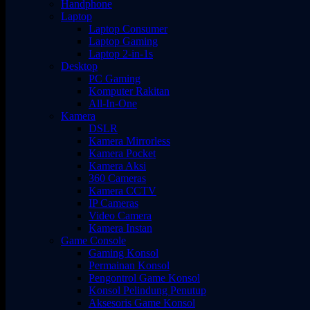
Handphone
Laptop
Laptop Consumer
Laptop Gaming
Laptop 2-in-1s
Desktop
PC Gaming
Komputer Rakitan
All-In-One
Kamera
DSLR
Kamera Mirrorless
Kamera Pocket
Kamera Aksi
360 Cameras
Kamera CCTV
IP Cameras
Video Camera
Kamera Instan
Game Console
Gaming Konsol
Permainan Konsol
Pengontrol Game Konsol
Konsol Pelindung Penutup
Aksesoris Game Konsol