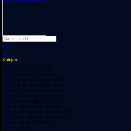
Cari
99+
Kategori
Peralatan Elektronik
Aksesoris Elektronik
Fashion & Aksesoris Wanita
Fashion & Aksesoris Pria
Fashion & Aksesoris Anak
Kesehatan & Kecantikan
Bayi & Mainan
TV & Elektronik Rumah
Keperluan Rumah & Gaya Hidup
Kebutuhan Rumah Tangga
Olahraga & Outdoor
Otomotif