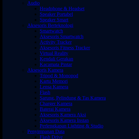
Audio
Headphone & Headset
Speaker Portabel
Speaker Smart
Aksesoris Berteknologi
Smartwatch
Aksesoris Smartwatch
Activity Tracker
Aksesoris Fitness Tracker
Virtual Reality
Kendali Gerakan
Kacamata Pintar
Aksesoris Kamera
Tripod & Monopod
Kartu Memori
Lensa Kamera
Flash
Sarung, Pelindung & Tas Kamera
Charger Kamera
Baterai Kamera
Aksesoris Kamera Aksi
Aksesoris Kamera Instan
Perlengkapan Lighting & Studio
Penyimpanan Data
Flash Drive