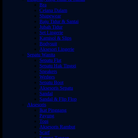
Bra
Celana Dalam
Shapewear
Baju Tidur & Santai
Jubah Tidur
Set Lingerie
Kamisol & Slips
Bodysuit
Aksesori Lingerie
Sepatu Wanita
Sepatu Flat
Sepatu Hak Tinggi
Sneakers
Wedges
Sepatu Boot
Aksesoris Sepatu
Sandal
Sandal & Flip Flop
Aksesoris
Ikat Pinggang
Payung
Topi
Aksesoris Rambut
Scarf
Sarung Tangan