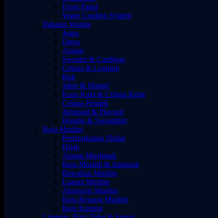
Front Panel
Water Cooling System
Pakaian Wanita
Jeans
Dress
Atasan
Sweater & Cardigan
Celana & Legging
Rok
Jaket & Mantel
Kaus Kaki & Celana Ketat
Celana Pendek
Jumpsuit & Playsuit
Hoodie & Sweatshirt
Baju Muslim
Perlengkapan Shalat
Hijab
Atasan Muslimah
Baju Muslim & Jumpsuit
Bawahan Muslim
Luaran Muslim
Aksesoris Muslim
Baju Renang Muslim
Baju Kurung
Lingerie, Baju Tidur & Santai