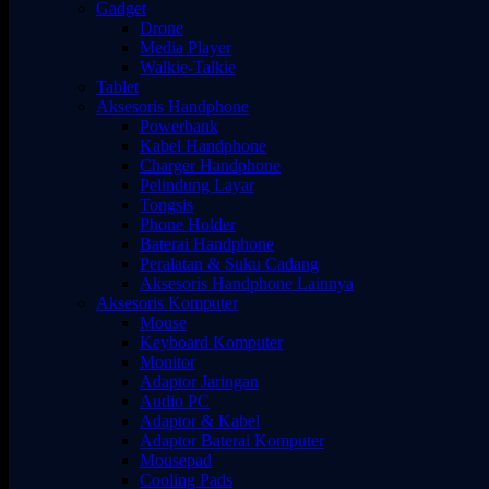
Gadget
Drone
Media Player
Walkie-Talkie
Tablet
Aksesoris Handphone
Powerbank
Kabel Handphone
Charger Handphone
Pelindung Layar
Tongsis
Phone Holder
Baterai Handphone
Peralatan & Suku Cadang
Aksesoris Handphone Lainnya
Aksesoris Komputer
Mouse
Keyboard Komputer
Monitor
Adaptor Jaringan
Audio PC
Adaptor & Kabel
Adaptor Baterai Komputer
Mousepad
Cooling Pads