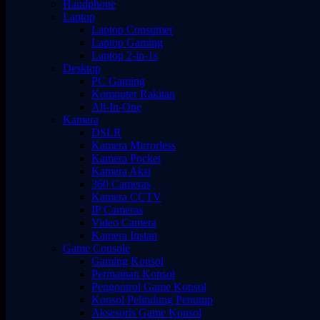
Handphone
Laptop
Laptop Consumer
Laptop Gaming
Laptop 2-in-1s
Desktop
PC Gaming
Komputer Rakitan
All-In-One
Kamera
DSLR
Kamera Mirrorless
Kamera Pocket
Kamera Aksi
360 Cameras
Kamera CCTV
IP Cameras
Video Camera
Kamera Instan
Game Console
Gaming Konsol
Permainan Konsol
Pengontrol Game Konsol
Konsol Pelindung Penutup
Aksesoris Game Konsol