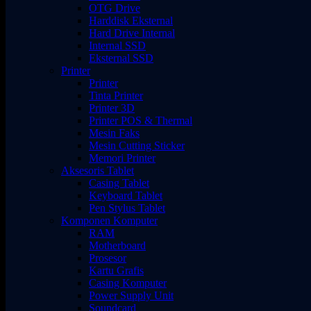
OTG Drive
Harddisk Eksternal
Hard Drive Internal
Internal SSD
Eksternal SSD
Printer
Printer
Tinta Printer
Printer 3D
Printer POS & Thermal
Mesin Faks
Mesin Cutting Sticker
Memori Printer
Aksesoris Tablet
Casing Tablet
Keyboard Tablet
Pen Stylus Tablet
Komponen Komputer
RAM
Motherboard
Prosesor
Kartu Grafis
Casing Komputer
Power Supply Unit
Soundcard