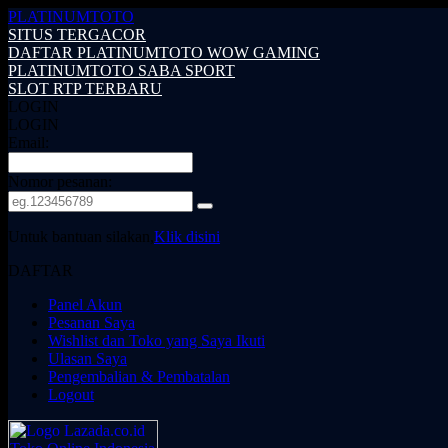
PLATINUMTOTO
SITUS TERGACOR
DAFTAR PLATINUMTOTO WOW GAMING
PLATINUMTOTO SABA SPORT
SLOT RTP TERBARU
LOGIN
LOGIN
Email:
Nomor pesanan:
Untuk bantuan silakan,
Klik disini
DAFTAR
Panel Akun
Pesanan Saya
Wishlist dan Toko yang Saya Ikuti
Ulasan Saya
Pengembalian & Pembatalan
Logout