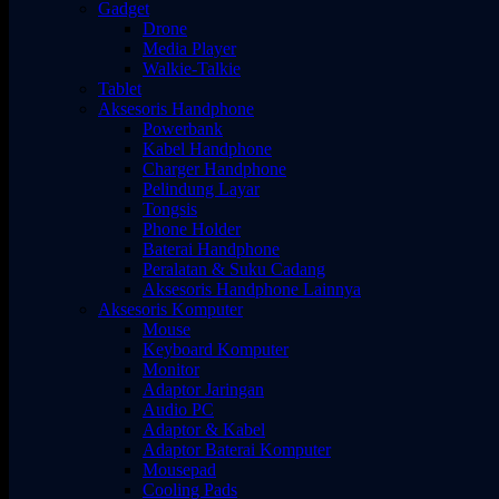
Gadget
Drone
Media Player
Walkie-Talkie
Tablet
Aksesoris Handphone
Powerbank
Kabel Handphone
Charger Handphone
Pelindung Layar
Tongsis
Phone Holder
Baterai Handphone
Peralatan & Suku Cadang
Aksesoris Handphone Lainnya
Aksesoris Komputer
Mouse
Keyboard Komputer
Monitor
Adaptor Jaringan
Audio PC
Adaptor & Kabel
Adaptor Baterai Komputer
Mousepad
Cooling Pads