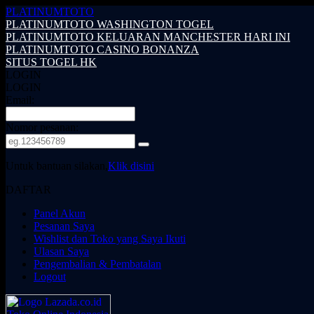
PLATINUMTOTO
PLATINUMTOTO WASHINGTON TOGEL
PLATINUMTOTO KELUARAN MANCHESTER HARI INI
PLATINUMTOTO CASINO BONANZA
SITUS TOGEL HK
LOGIN
LOGIN
Email:
Nomor pesanan:
Untuk bantuan silakan,
Klik disini
DAFTAR
Panel Akun
Pesanan Saya
Wishlist dan Toko yang Saya Ikuti
Ulasan Saya
Pengembalian & Pembatalan
Logout