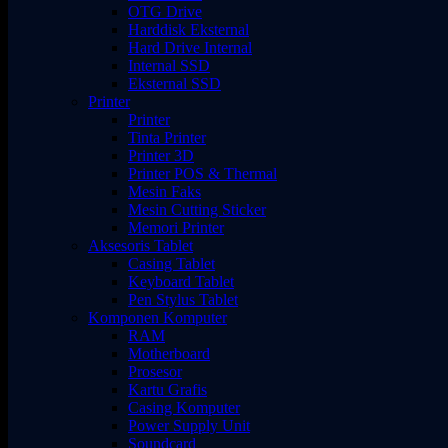
OTG Drive
Harddisk Eksternal
Hard Drive Internal
Internal SSD
Eksternal SSD
Printer
Printer
Tinta Printer
Printer 3D
Printer POS & Thermal
Mesin Faks
Mesin Cutting Sticker
Memori Printer
Aksesoris Tablet
Casing Tablet
Keyboard Tablet
Pen Stylus Tablet
Komponen Komputer
RAM
Motherboard
Prosesor
Kartu Grafis
Casing Komputer
Power Supply Unit
Soundcard