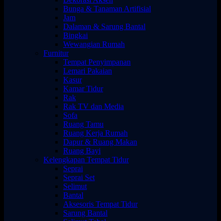
Bunga & Tanaman Artifisial
Jam
Dalaman & Sarung Bantal
Bingkai
Wewangian Rumah
Furnitur
Tempat Penyimpanan
Lemari Pakaian
Kasur
Kamar Tidur
Rak
Rak TV dan Media
Sofa
Ruang Tamu
Ruang Kerja Rumah
Dapur & Ruang Makan
Ruang Bayi
Kelengkapan Tempat Tidur
Seprai
Seprai Set
Selimut
Bantal
Aksesoris Tempat Tidur
Sarung Bantal