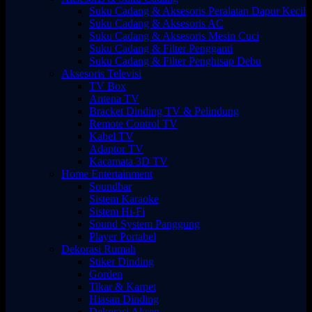
Suku Cadang & Aksesoris Peralatan Dapur Kecil
Suku Cadang & Aksesoris AC
Suku Cadang & Aksesoris Mesin Cuci
Suku Cadang & Filter Pengganti
Suku Cadang & Filter Penghisap Debu
Aksesoris Televisi
TV Box
Antena TV
Bracket Dinding TV & Pelindung
Remote Control TV
Kabel TV
Adaptor TV
Kacamata 3D TV
Home Entertainment
Soundbar
Sistem Karaoke
Sistem Hi-Fi
Sound System Panggung
Player Portabel
Dekorasi Rumah
Stiker Dinding
Gorden
Tikar & Karpet
Hiasan Dinding
Dekorasi Aksen