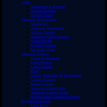
Audio
Headphone & Headset
Speaker Portabel
Speaker Smart
Aksesoris Berteknologi
Smartwatch
Aksesoris Smartwatch
Activity Tracker
Aksesoris Fitness Tracker
Virtual Reality
Kendali Gerakan
Kacamata Pintar
Aksesoris Kamera
Tripod & Monopod
Kartu Memori
Lensa Kamera
Flash
Sarung, Pelindung & Tas Kamera
Charger Kamera
Baterai Kamera
Aksesoris Kamera Aksi
Aksesoris Kamera Instan
Perlengkapan Lighting & Studio
Penyimpanan Data
Flash Drive