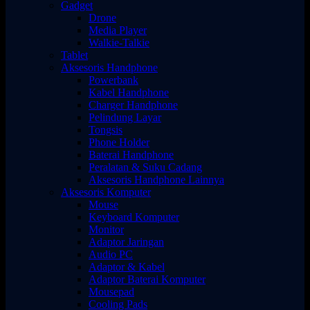
Gadget
Drone
Media Player
Walkie-Talkie
Tablet
Aksesoris Handphone
Powerbank
Kabel Handphone
Charger Handphone
Pelindung Layar
Tongsis
Phone Holder
Baterai Handphone
Peralatan & Suku Cadang
Aksesoris Handphone Lainnya
Aksesoris Komputer
Mouse
Keyboard Komputer
Monitor
Adaptor Jaringan
Audio PC
Adaptor & Kabel
Adaptor Baterai Komputer
Mousepad
Cooling Pads