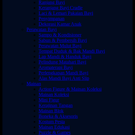
Ranjang Bayi
Keranjang Bayi Cradle
Laci & Lemari Pakaian Bayi
Penyimpanan
Dekorasi Kamar Anak
Perawatan Bayi
Sampo & Kondisioner
Sabun & Pembersih Bayi
Perawatan Mulut Bayi
Tempat Duduk & Bak Mandi Bayi
Lap Mandi & Handuk Bayi
Pelindung Matahari Bayi
Aromaterapi Bayi
Perlengkapan Mandi Bayi
Alas Mandi Bayi Anti Slip
Mainan
Action Figure & Mainan Koleksi
Mainan Koleksi
Mini Figur
Kerajinan Tangan
Mainan Blok
Boneka & Aksesoris
Kostum Pesta
Mainan Edukasi
Puzzle & Games