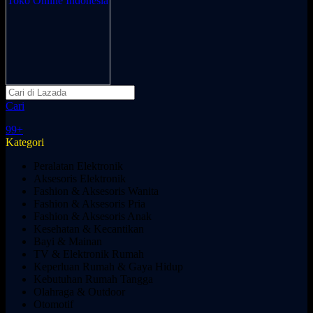
Cari
99+
Kategori
Peralatan Elektronik
Aksesoris Elektronik
Fashion & Aksesoris Wanita
Fashion & Aksesoris Pria
Fashion & Aksesoris Anak
Kesehatan & Kecantikan
Bayi & Mainan
TV & Elektronik Rumah
Keperluan Rumah & Gaya Hidup
Kebutuhan Rumah Tangga
Olahraga & Outdoor
Otomotif