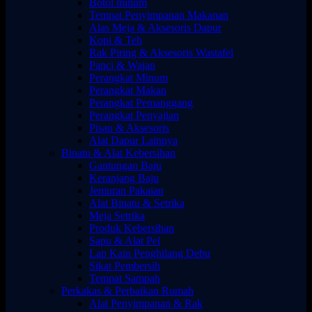
Botol minum
Tempat Penyimpanan Makanan
Alas Meja & Aksesoris Dapur
Kopi & Teh
Rak Piring & Aksesoris Wastafel
Panci & Wajan
Perangkat Minum
Perangkat Makan
Perangkat Pemanggang
Perangkat Penyajian
Pisau & Aksesoris
Alat Dapur Lainnya
Binatu & Alat Kebersihan
Gantungan Baju
Keranjang Baju
Jemuran Pakaian
Alat Binatu & Setrika
Meja Setrika
Produk Kebersihan
Sapu & Alat Pel
Lap Kain Penghilang Debu
Sikat Pembersih
Tempat Sampah
Perkakas & Perbaikan Rumah
Alat Penyimpanan & Rak