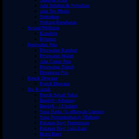
Alat Inhalasi & Nebulizer
Alat Tes Medis
Stetoskop
Stoking Kesehatan
Sexual Wellness
Kondom
Pelumas
Perawatan Pria
Perawatan Rambut
Perawatan Wajah
Alat Cukur Pria
Perawatan Tubuh
Deodoran Pria
Popok Dewasa
Popok Dewasa
Ibu & Anak
Popok Sekali Pakai
Bayi (0 - 6 bulan)
Bayi (6 - 12 bulan)
Susu Batita (1- dibawah 3 tahun)
Susu Pertumbuhan (>3Tahun)
Pakaian Bayi Perempuan
Pakaian Bayi Laki-Laki
Botol Bayi