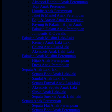
Aksesori Rambut Anak Perempuan
Topi Anak Perempuan
Hoodie Anak Perempuan
Jaket & Mantel Anak Perempuan
Baju & Atasan Anak Perempuan
Payung & Pakaian Hujan Anak
Pakaian Dalam Anak Perempuan
Jumpsuits & Overalls
Pakaian Anak Muslim Laki-Laki
Kemeja Anak Laki-Laki
Celana Anak Laki-Laki
Aksesoris Anak Laki-Laki
Pakaian Anak Muslim Perempuan
Hijab Anak Perempuan
Dress Anak Perempuan
Sepatu Anak Laki-laki
Sepatu Boot Anak Laki-laki
Sandal Anak Laki-laki
Sepatu Formal Anak Laki-laki
Aksesoris Sepatu Anak Laki
Slip-n Anak Laki-laki
Sepatu Sneaker Anak Laki-laki
Sepatu Anak Perempuan
Sepatu Flat Anak Perempuan
Sepatu Boot Anak Perempuan