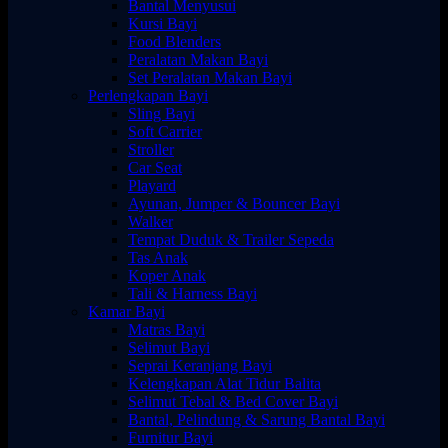
Bantal Menyusui
Kursi Bayi
Food Blenders
Peralatan Makan Bayi
Set Peralatan Makan Bayi
Perlengkapan Bayi
Sling Bayi
Soft Carrier
Stroller
Car Seat
Playard
Ayunan, Jumper & Bouncer Bayi
Walker
Tempat Duduk & Trailer Sepeda
Tas Anak
Koper Anak
Tali & Harness Bayi
Kamar Bayi
Matras Bayi
Selimut Bayi
Seprai Keranjang Bayi
Kelengkapan Alat Tidur Balita
Selimut Tebal & Bed Cover Bayi
Bantal, Pelindung & Sarung Bantal Bayi
Furnitur Bayi