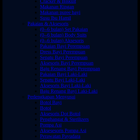
Cracker & Biskuit
Makanan Ringan
Makanan puree bayi
Susu Ibu Hamil
Pakaian & Aksesoris
(0--6 bulan) Set Pakaian
(0--6 bulan) Body Suits
(0--6 bulan) Aksesoris
Pakaian Bayi Perempuan
Dress Bayi Perempuan
Sepatu Bayi Perempuan
Aksesoris Bayi Perempuan
Baju Renang Bayi Perempuan
Pakaian Bayi Laki-Laki
Sepatu Bayi Laki-Laki
Aksesoris Bayi Laki-Laki
Baju Renang Bayi Laki-Laki
Perlengkapan Menyusui
Botol Bayi
Botol
Aksesoris Dot Botol
Penghangat & Sterilizers
Pompa Asi
Aksesesoris Pompa Asi
Perawatan Payudara