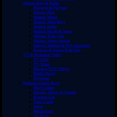
Mainan Bayi & Balita
Playgym & Playmat
Mainan Blok
Mainan Mandi
Mainan Tidur Bayi
Mainan Balita
Mainan Musik & Suara
Mainan Tarik Ulur
Mainan Shape Sorting
Indoor Climbers & Play Structures
Rocking & Spring Ride-Ons
TV & Perangkat Video
TV LED
TV Smart
Blu-Ray/DVD Player
Media Player
Proyektor
Peralatan Dapur Kecil
Rice Cooker
Blender, Mixer & Grinder
Kompor Gas
Teko Listrik
Juicer
Mesin Kopi
Air Fryer