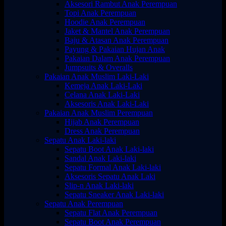
Aksesori Rambut Anak Perempuan
Topi Anak Perempuan
Hoodie Anak Perempuan
Jaket & Mantel Anak Perempuan
Baju & Atasan Anak Perempuan
Payung & Pakaian Hujan Anak
Pakaian Dalam Anak Perempuan
Jumpsuits & Overalls
Pakaian Anak Muslim Laki-Laki
Kemeja Anak Laki-Laki
Celana Anak Laki-Laki
Aksesoris Anak Laki-Laki
Pakaian Anak Muslim Perempuan
Hijab Anak Perempuan
Dress Anak Perempuan
Sepatu Anak Laki-laki
Sepatu Boot Anak Laki-laki
Sandal Anak Laki-laki
Sepatu Formal Anak Laki-laki
Aksesoris Sepatu Anak Laki
Slip-n Anak Laki-laki
Sepatu Sneaker Anak Laki-laki
Sepatu Anak Perempuan
Sepatu Flat Anak Perempuan
Sepatu Boot Anak Perempuan