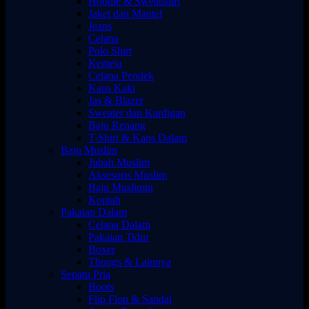
Hoodie & Sweatshirt
Jaket dan Mantel
Jeans
Celana
Polo Shirt
Kemeja
Celana Pendek
Kaus Kaki
Jas & Blazer
Sweater dan Kardigan
Baju Renang
T-Shirt & Kaos Dalam
Baju Muslim
Jubah Muslim
Aksesoris Muslim
Baju Muslimin
Kopiah
Pakaian Dalam
Celana Dalam
Pakaian Tidur
Boxer
Thongs & Lainnya
Sepatu Pria
Boots
Flip Flop & Sandal