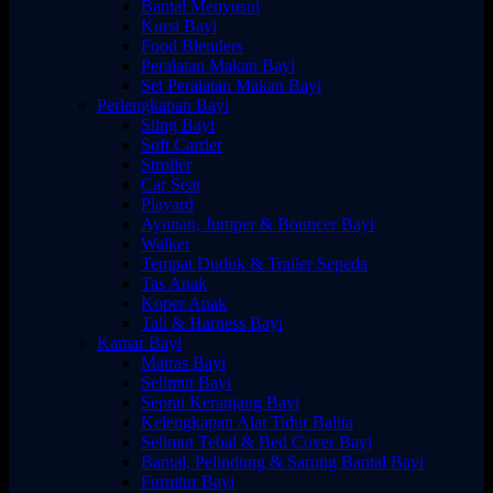
Bantal Menyusui
Kursi Bayi
Food Blenders
Peralatan Makan Bayi
Set Peralatan Makan Bayi
Perlengkapan Bayi
Sling Bayi
Soft Carrier
Stroller
Car Seat
Playard
Ayunan, Jumper & Bouncer Bayi
Walker
Tempat Duduk & Trailer Sepeda
Tas Anak
Koper Anak
Tali & Harness Bayi
Kamar Bayi
Matras Bayi
Selimut Bayi
Seprai Keranjang Bayi
Kelengkapan Alat Tidur Balita
Selimut Tebal & Bed Cover Bayi
Bantal, Pelindung & Sarung Bantal Bayi
Furnitur Bayi