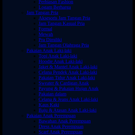
Perhiasan Fashion
Logam Berharga
Jam Tangan Pria
Aksesoris Jam Tangan Pria
Jam Tangan Kasual Pria
Formal
Mewah
Pra Dimiliki
Jam Tangan Olahraga Pria
Pakaian Anak Laki-laki
Topi Anak Laki-laki
Hoodie Anak Laki-laki
Jaket & Mantel Anak Laki-laki
Celana Pendek Anak Laki-laki
Pakaian Tidur Anak Laki-laki
Sweater & Cardigan Anak
Payung & Pakaian Hujan Anak
Pakaian dalam
Celana & Jeans Anak Laki-laki
Kaus Kaki
Baju & Atasan Anak Laki-laki
Pakaian Anak Perempuan
Bawahan Anak Perempuan
Dress Anak Perempuan
Scarf Anak Perempuan