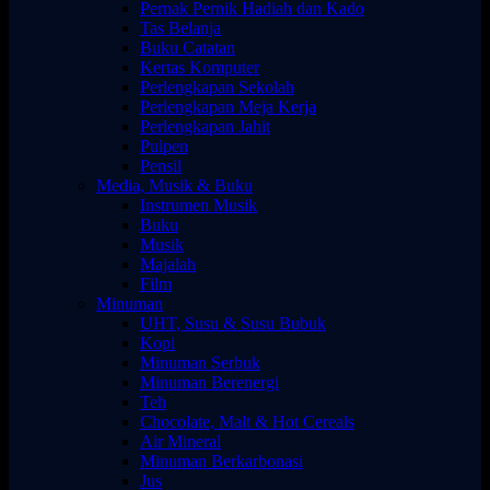
Pernak Pernik Hadiah dan Kado
Tas Belanja
Buku Catatan
Kertas Komputer
Perlengkapan Sekolah
Perlengkapan Meja Kerja
Perlengkapan Jahit
Pulpen
Pensil
Media, Musik & Buku
Instrumen Musik
Buku
Musik
Majalah
Film
Minuman
UHT, Susu & Susu Bubuk
Kopi
Minuman Serbuk
Minuman Berenergi
Teh
Chocolate, Malt & Hot Cereals
Air Mineral
Minuman Berkarbonasi
Jus