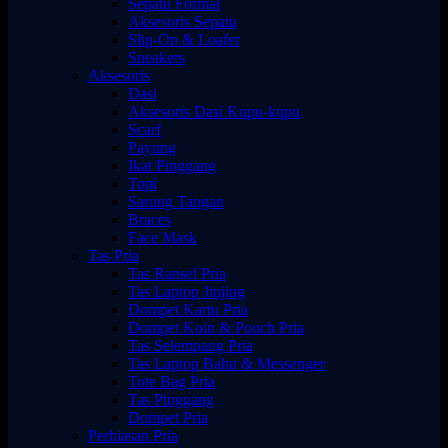
Sepatu Formal
Aksesoris Sepatu
Slip-On & Loafer
Sneakers
Aksesoris
Dasi
Aksesoris Dasi Kupu-kupu
Scarf
Payung
Ikat Pinggang
Topi
Sarung Tangan
Braces
Face Mask
Tas Pria
Tas Ransel Pria
Tas Laptop Jinjing
Dompet Kartu Pria
Dompet Koin & Pouch Pria
Tas Selempang Pria
Tas Laptop Bahu & Messenger
Tote Bag Pria
Tas Pinggang
Dompet Pria
Perhiasan Pria