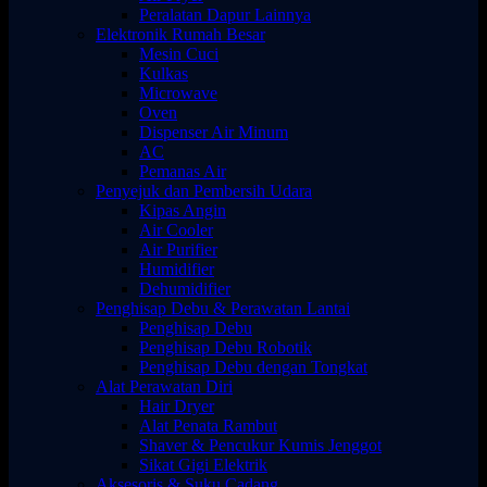
Peralatan Dapur Lainnya
Elektronik Rumah Besar
Mesin Cuci
Kulkas
Microwave
Oven
Dispenser Air Minum
AC
Pemanas Air
Penyejuk dan Pembersih Udara
Kipas Angin
Air Cooler
Air Purifier
Humidifier
Dehumidifier
Penghisap Debu & Perawatan Lantai
Penghisap Debu
Penghisap Debu Robotik
Penghisap Debu dengan Tongkat
Alat Perawatan Diri
Hair Dryer
Alat Penata Rambut
Shaver & Pencukur Kumis Jenggot
Sikat Gigi Elektrik
Aksesoris & Suku Cadang