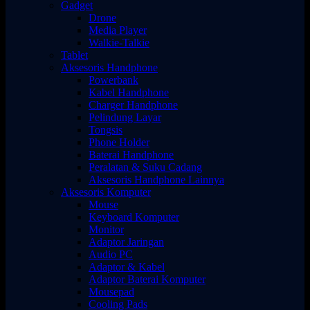
Gadget
Drone
Media Player
Walkie-Talkie
Tablet
Aksesoris Handphone
Powerbank
Kabel Handphone
Charger Handphone
Pelindung Layar
Tongsis
Phone Holder
Baterai Handphone
Peralatan & Suku Cadang
Aksesoris Handphone Lainnya
Aksesoris Komputer
Mouse
Keyboard Komputer
Monitor
Adaptor Jaringan
Audio PC
Adaptor & Kabel
Adaptor Baterai Komputer
Mousepad
Cooling Pads