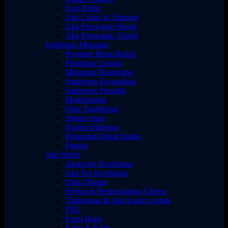
Foot Relief
Alat Cukur & Trimmer
Alat Perawatan Wajah
Alat Perawatan Tubuh
Suplemen Makanan
Pengatur Berat Badan
Pembakar Lemak
Minuman Pelangsing
Suplemen Kecantikan
Suplemen Pemutih
Multivitamin
Obat Tradisional
Sistem Imun
Nutrisi Olahraga
Penambah Berat Badan
Protein
Alat Medis
Aksesoris Kesehatan
Alat Tes Kesehatan
Obat-Obatan
Perban & Perlengkapan Cedera
Timbangan & Alat Kadar Lemak
P3K
Kursi Roda
Salep & Krim