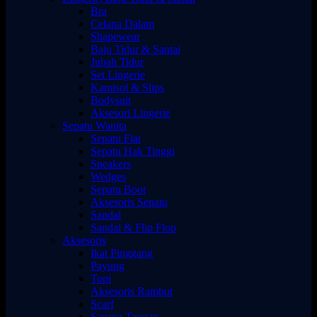
Bra
Celana Dalam
Shapewear
Baju Tidur & Santai
Jubah Tidur
Set Lingerie
Kamisol & Slips
Bodysuit
Aksesori Lingerie
Sepatu Wanita
Sepatu Flat
Sepatu Hak Tinggi
Sneakers
Wedges
Sepatu Boot
Aksesoris Sepatu
Sandal
Sandal & Flip Flop
Aksesoris
Ikat Pinggang
Payung
Topi
Aksesoris Rambut
Scarf
Sarung Tangan