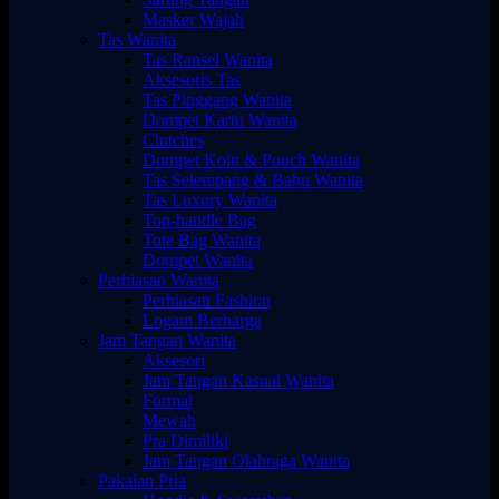
Masker Wajah
Tas Wanita
Tas Ransel Wanita
Aksesoris Tas
Tas Pinggang Wanita
Dompet Kartu Wanita
Clutches
Dompet Koin & Pouch Wanita
Tas Selempang & Bahu Wanita
Tas Luxury Wanita
Top-handle Bag
Tote Bag Wanita
Dompet Wanita
Perhiasan Wanita
Perhiasan Fashion
Logam Berharga
Jam Tangan Wanita
Aksesori
Jam Tangan Kasual Wanita
Formal
Mewah
Pra Dimiliki
Jam Tangan Olahraga Wanita
Pakaian Pria