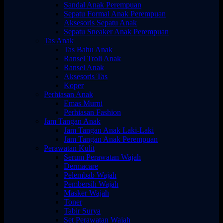
Sandal Anak Perempuan
Sepatu Formal Anak Perempuan
Aksesoris Sepatu Anak
Sepatu Sneaker Anak Perempuan
Tas Anak
Tas Bahu Anak
Ransel Troli Anak
Ransel Anak
Aksesoris Tas
Koper
Perhiasan Anak
Emas Murni
Perhiasan Fashion
Jam Tangan Anak
Jam Tangan Anak Laki-Laki
Jam Tangan Anak Perempuan
Perawatan Kulit
Serum Perawatan Wajah
Dermacare
Pelembab Wajah
Pembersih Wajah
Masker Wajah
Toner
Tabir Surya
Set Perawatan Wajah