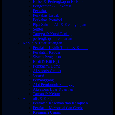
Kabel & Perlengkapan Elektrik
Pengecatan & Dekorasi
Perkakas
Perkakas Listrik
Perkakas Portabel
Pipa Saluran Air & Kelengkapan
Senter
Tangga & Kursi Peninggi
perlengkapan keamanan
Kebun & Luar Ruangan
Peralatan Listrik Taman & Kebun
Peralatan Kebun
Sistem Pengairan
Bibit & Biji Bijian
Pembasmi Hama
Aksesoris Genset
Genset
Pemanggang
Alat Pembunuh Serangga
Aksesoris Luar Ruangan
Taman & Kebun
Alat Tulis & Kerajinan
Peralatan Kesenian dan Kerajinan
Peralatan Mewarnai dan Copic
Kerajinan Umum