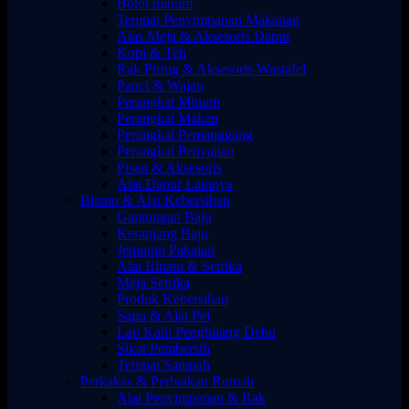
Botol minum
Tempat Penyimpanan Makanan
Alas Meja & Aksesoris Dapur
Kopi & Teh
Rak Piring & Aksesoris Wastafel
Panci & Wajan
Perangkat Minum
Perangkat Makan
Perangkat Pemanggang
Perangkat Penyajian
Pisau & Aksesoris
Alat Dapur Lainnya
Binatu & Alat Kebersihan
Gantungan Baju
Keranjang Baju
Jemuran Pakaian
Alat Binatu & Setrika
Meja Setrika
Produk Kebersihan
Sapu & Alat Pel
Lap Kain Penghilang Debu
Sikat Pembersih
Tempat Sampah
Perkakas & Perbaikan Rumah
Alat Penyimpanan & Rak