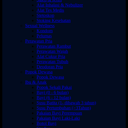
Alat Inhalasi & Nebulizer
Alat Tes Medis
Stetoskop
Stoking Kesehatan
Sexual Wellness
Kondom
Pelumas
Perawatan Pria
Perawatan Rambut
Perawatan Wajah
Alat Cukur Pria
Perawatan Tubuh
Deodoran Pria
Popok Dewasa
Popok Dewasa
Ibu & Anak
Popok Sekali Pakai
Bayi (0 - 6 bulan)
Bayi (6 - 12 bulan)
Susu Batita (1- dibawah 3 tahun)
Susu Pertumbuhan (>3Tahun)
Pakaian Bayi Perempuan
Pakaian Bayi Laki-Laki
Botol Bayi