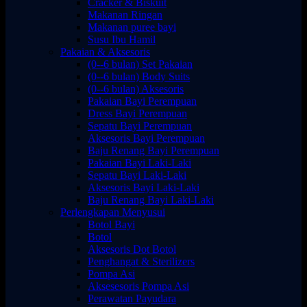
Cracker & Biskuit
Makanan Ringan
Makanan puree bayi
Susu Ibu Hamil
Pakaian & Aksesoris
(0--6 bulan) Set Pakaian
(0--6 bulan) Body Suits
(0--6 bulan) Aksesoris
Pakaian Bayi Perempuan
Dress Bayi Perempuan
Sepatu Bayi Perempuan
Aksesoris Bayi Perempuan
Baju Renang Bayi Perempuan
Pakaian Bayi Laki-Laki
Sepatu Bayi Laki-Laki
Aksesoris Bayi Laki-Laki
Baju Renang Bayi Laki-Laki
Perlengkapan Menyusui
Botol Bayi
Botol
Aksesoris Dot Botol
Penghangat & Sterilizers
Pompa Asi
Aksesesoris Pompa Asi
Perawatan Payudara