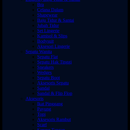
Bra
Celana Dalam
Shapewear
Baju Tidur & Santai
Jubah Tidur
Set Lingerie
Kamisol & Slips
Bodysuit
Aksesori Lingerie
Sepatu Wanita
Sepatu Flat
Sepatu Hak Tinggi
Sneakers
Wedges
Sepatu Boot
Aksesoris Sepatu
Sandal
Sandal & Flip Flop
Aksesoris
Ikat Pinggang
Payung
Topi
Aksesoris Rambut
Scarf
Sarung Tangan