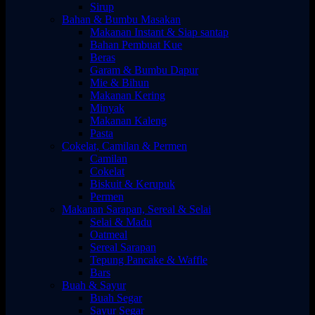
Sirup
Bahan & Bumbu Masakan
Makanan Instant & Siap santap
Bahan Pembuat Kue
Beras
Garam & Bumbu Dapur
Mie & Bihun
Makanan Kering
Minyak
Makanan Kaleng
Pasta
Cokelat, Camilan & Permen
Camilan
Cokelat
Biskuit & Kerupuk
Permen
Makanan Sarapan, Sereal & Selai
Selai & Madu
Oatmeal
Sereal Sarapan
Tepung Pancake & Waffle
Bars
Buah & Sayur
Buah Segar
Sayur Segar