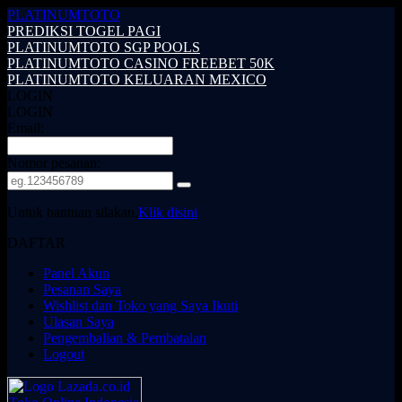
PLATINUMTOTO
PREDIKSI TOGEL PAGI
PLATINUMTOTO SGP POOLS
PLATINUMTOTO CASINO FREEBET 50K
PLATINUMTOTO KELUARAN MEXICO
LOGIN
LOGIN
Email:
Nomor pesanan:
Untuk bantuan silakan,
Klik disini
DAFTAR
Panel Akun
Pesanan Saya
Wishlist dan Toko yang Saya Ikuti
Ulasan Saya
Pengembalian & Pembatalan
Logout