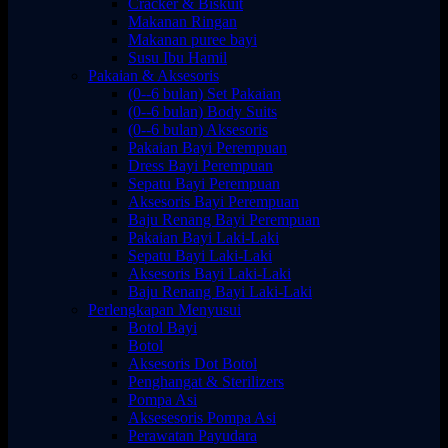
Cracker & Biskuit
Makanan Ringan
Makanan puree bayi
Susu Ibu Hamil
Pakaian & Aksesoris
(0--6 bulan) Set Pakaian
(0--6 bulan) Body Suits
(0--6 bulan) Aksesoris
Pakaian Bayi Perempuan
Dress Bayi Perempuan
Sepatu Bayi Perempuan
Aksesoris Bayi Perempuan
Baju Renang Bayi Perempuan
Pakaian Bayi Laki-Laki
Sepatu Bayi Laki-Laki
Aksesoris Bayi Laki-Laki
Baju Renang Bayi Laki-Laki
Perlengkapan Menyusui
Botol Bayi
Botol
Aksesoris Dot Botol
Penghangat & Sterilizers
Pompa Asi
Aksesesoris Pompa Asi
Perawatan Payudara