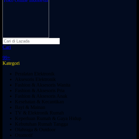
Cari
99+
Kategori
Peralatan Elektronik
Aksesoris Elektronik
Fashion & Aksesoris Wanita
Fashion & Aksesoris Pria
Fashion & Aksesoris Anak
Kesehatan & Kecantikan
Bayi & Mainan
TV & Elektronik Rumah
Keperluan Rumah & Gaya Hidup
Kebutuhan Rumah Tangga
Olahraga & Outdoor
Otomotif