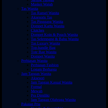
Masker Wajah
Tas Wanita
Tas Ransel Wanita
Aksesoris Tas
Tas Pinggang Wanita
Dompet Kartu Wanita
Clutches
Dompet Koin & Pouch Wanita
Tas Selempang & Bahu Wanita
Tas Luxury Wanita
Top-handle Bag
Tote Bag Wanita
Dompet Wanita
Perhiasan Wanita
Perhiasan Fashion
Logam Berharga
Jam Tangan Wanita
Aksesori
Jam Tangan Kasual Wanita
Formal
Mewah
Pra Dimiliki
Jam Tangan Olahraga Wanita
Pakaian Pria