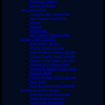
Perhiasan Fashion
Logam Berharga
Jam Tangan Pria
Aksesoris Jam Tangan Pria
Jam Tangan Kasual Pria
Formal
Mewah
Pra Dimiliki
Jam Tangan Olahraga Pria
Pakaian Anak Laki-laki
Topi Anak Laki-laki
Hoodie Anak Laki-laki
Jaket & Mantel Anak Laki-laki
Celana Pendek Anak Laki-laki
Pakaian Tidur Anak Laki-laki
Sweater & Cardigan Anak
Payung & Pakaian Hujan Anak
Pakaian dalam
Celana & Jeans Anak Laki-laki
Kaus Kaki
Baju & Atasan Anak Laki-laki
Pakaian Anak Perempuan
Bawahan Anak Perempuan
Dress Anak Perempuan
Scarf Anak Perempuan