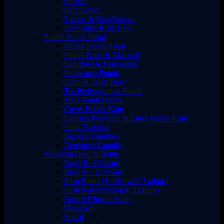
Stroller
Soft Carrier
Sampo & Kondisioner
Perawatan Kulit Bayi
Popok Sekali Pakai
Popok Sekali Pakai
Popok Kain & Aksesori
Lap Bayi & Penyangga
Perawatan Popok
Krim & Salep Bayi
Tas Perlengkapan Popok
Meja Ganti Popok
Cover Popok Kain
Lapisan Penyerap & Liner Popok Kain
Potty Training
Bangku Langkah
Detergent Laundry
Makanan Bayi & Balita
Bayi (0 - 6 bulan)
Bayi (6 - 12 bulan)
Susu Batita (1- dibawah 3 tahun)
Susu Pertumbuhan (>3Tahun)
Nutrisi Khusus Anak
Minuman
Sereal