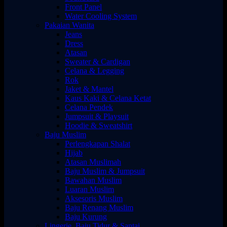
Front Panel
Water Cooling System
Pakaian Wanita
Jeans
Dress
Atasan
Sweater & Cardigan
Celana & Legging
Rok
Jaket & Mantel
Kaus Kaki & Celana Ketat
Celana Pendek
Jumpsuit & Playsuit
Hoodie & Sweatshirt
Baju Muslim
Perlengkapan Shalat
Hijab
Atasan Muslimah
Baju Muslim & Jumpsuit
Bawahan Muslim
Luaran Muslim
Aksesoris Muslim
Baju Renang Muslim
Baju Kurung
Lingerie, Baju Tidur & Santai