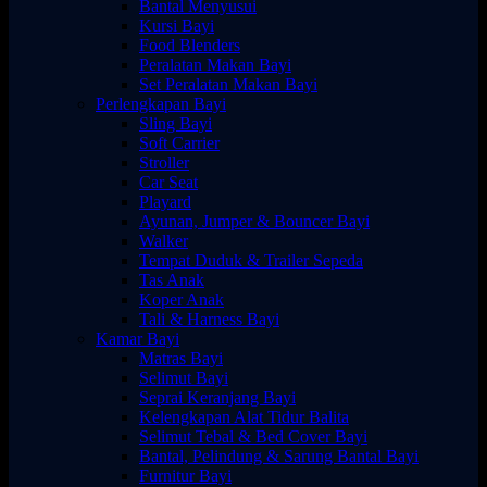
Bantal Menyusui
Kursi Bayi
Food Blenders
Peralatan Makan Bayi
Set Peralatan Makan Bayi
Perlengkapan Bayi
Sling Bayi
Soft Carrier
Stroller
Car Seat
Playard
Ayunan, Jumper & Bouncer Bayi
Walker
Tempat Duduk & Trailer Sepeda
Tas Anak
Koper Anak
Tali & Harness Bayi
Kamar Bayi
Matras Bayi
Selimut Bayi
Seprai Keranjang Bayi
Kelengkapan Alat Tidur Balita
Selimut Tebal & Bed Cover Bayi
Bantal, Pelindung & Sarung Bantal Bayi
Furnitur Bayi