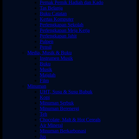
Pernak Pernik Hadiah dan Kado
Tas Belanja
Buku Catatan
Kertas Komputer
Perlengkapan Sekolah
Perlengkapan Meja Kerja
Perlengkapan Jahit
Pulpen
Pensil
Media, Musik & Buku
Instrumen Musik
Buku
Musik
Majalah
Film
Minuman
UHT, Susu & Susu Bubuk
Kopi
Minuman Serbuk
Minuman Berenergi
Teh
Chocolate, Malt & Hot Cereals
Air Mineral
Minuman Berkarbonasi
Jus