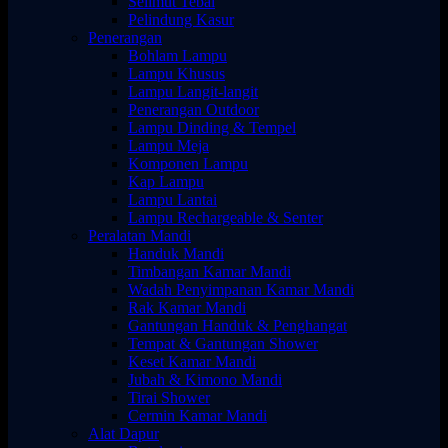
Selimut Tebal
Pelindung Kasur
Penerangan
Bohlam Lampu
Lampu Khusus
Lampu Langit-langit
Penerangan Outdoor
Lampu Dinding & Tempel
Lampu Meja
Komponen Lampu
Kap Lampu
Lampu Lantai
Lampu Rechargeable & Senter
Peralatan Mandi
Handuk Mandi
Timbangan Kamar Mandi
Wadah Penyimpanan Kamar Mandi
Rak Kamar Mandi
Gantungan Handuk & Penghangat
Tempat & Gantungan Shower
Keset Kamar Mandi
Jubah & Kimono Mandi
Tirai Shower
Cermin Kamar Mandi
Alat Dapur