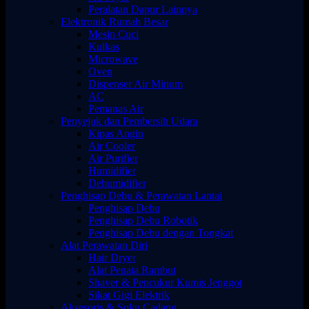
Peralatan Dapur Lainnya
Elektronik Rumah Besar
Mesin Cuci
Kulkas
Microwave
Oven
Dispenser Air Minum
AC
Pemanas Air
Penyejuk dan Pembersih Udara
Kipas Angin
Air Cooler
Air Purifier
Humidifier
Dehumidifier
Penghisap Debu & Perawatan Lantai
Penghisap Debu
Penghisap Debu Robotik
Penghisap Debu dengan Tongkat
Alat Perawatan Diri
Hair Dryer
Alat Penata Rambut
Shaver & Pencukur Kumis Jenggot
Sikat Gigi Elektrik
Aksesoris & Suku Cadang