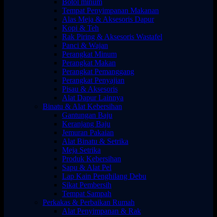
Botol minum
Tempat Penyimpanan Makanan
Alas Meja & Aksesoris Dapur
Kopi & Teh
Rak Piring & Aksesoris Wastafel
Panci & Wajan
Perangkat Minum
Perangkat Makan
Perangkat Pemanggang
Perangkat Penyajian
Pisau & Aksesoris
Alat Dapur Lainnya
Binatu & Alat Kebersihan
Gantungan Baju
Keranjang Baju
Jemuran Pakaian
Alat Binatu & Setrika
Meja Setrika
Produk Kebersihan
Sapu & Alat Pel
Lap Kain Penghilang Debu
Sikat Pembersih
Tempat Sampah
Perkakas & Perbaikan Rumah
Alat Penyimpanan & Rak