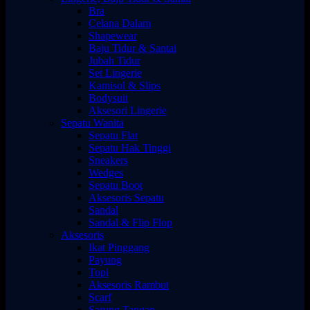
Bra
Celana Dalam
Shapewear
Baju Tidur & Santai
Jubah Tidur
Set Lingerie
Kamisol & Slips
Bodysuit
Aksesori Lingerie
Sepatu Wanita
Sepatu Flat
Sepatu Hak Tinggi
Sneakers
Wedges
Sepatu Boot
Aksesoris Sepatu
Sandal
Sandal & Flip Flop
Aksesoris
Ikat Pinggang
Payung
Topi
Aksesoris Rambut
Scarf
Sarung Tangan