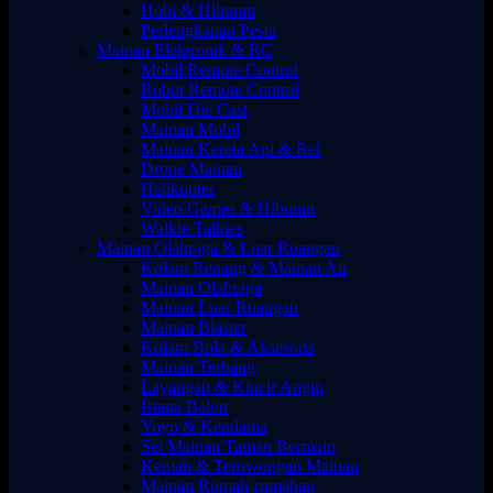
Hobi & Hiburan
Perlengkapan Pesta
Mainan Elektronik & RC
Mobil Remote Control
Robot Remote Control
Mobil Die Cast
Mainan Mobil
Mainan Kereta Api & Rel
Drone Mainan
Helikopter
Video Games & Hiburan
Walkie Talkies
Mainan Olahraga & Luar Ruangan
Kolam Renang & Mainan Air
Mainan Olahraga
Mainan Luar Ruangan
Mainan Blaster
Kolam Bola & Aksesoris
Mainan Terbang
Layangan & Kincir Angin
Istana Balon
Yoyo & Kendama
Set Mainan Taman Bermain
Kemah & Terowongan Mainan
Mainan Rumah-rumahan