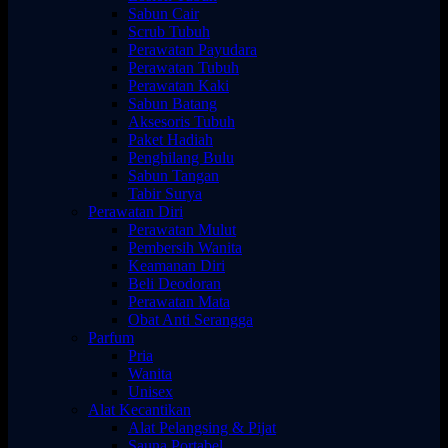
Sabun Cair
Scrub Tubuh
Perawatan Payudara
Perawatan Tubuh
Perawatan Kaki
Sabun Batang
Aksesoris Tubuh
Paket Hadiah
Penghilang Bulu
Sabun Tangan
Tabir Surya
Perawatan Diri
Perawatan Mulut
Pembersih Wanita
Keamanan Diri
Beli Deodoran
Perawatan Mata
Obat Anti Serangga
Parfum
Pria
Wanita
Unisex
Alat Kecantikan
Alat Pelangsing & Pijat
Sauna Portabel