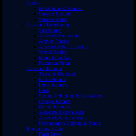
Audio
Headphone & Headset
Speaker Portabel
Speaker Smart
Aksesoris Berteknologi
Smartwatch
Aksesoris Smartwatch
Activity Tracker
Aksesoris Fitness Tracker
Virtual Reality
Kendali Gerakan
Kacamata Pintar
Aksesoris Kamera
Tripod & Monopod
Kartu Memori
Lensa Kamera
Flash
Sarung, Pelindung & Tas Kamera
Charger Kamera
Baterai Kamera
Aksesoris Kamera Aksi
Aksesoris Kamera Instan
Perlengkapan Lighting & Studio
Penyimpanan Data
Flash Drive