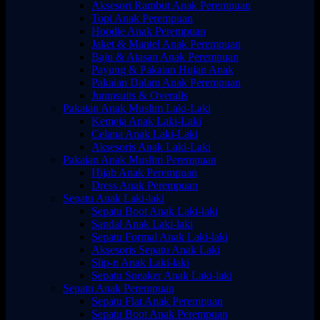
Aksesori Rambut Anak Perempuan
Topi Anak Perempuan
Hoodie Anak Perempuan
Jaket & Mantel Anak Perempuan
Baju & Atasan Anak Perempuan
Payung & Pakaian Hujan Anak
Pakaian Dalam Anak Perempuan
Jumpsuits & Overalls
Pakaian Anak Muslim Laki-Laki
Kemeja Anak Laki-Laki
Celana Anak Laki-Laki
Aksesoris Anak Laki-Laki
Pakaian Anak Muslim Perempuan
Hijab Anak Perempuan
Dress Anak Perempuan
Sepatu Anak Laki-laki
Sepatu Boot Anak Laki-laki
Sandal Anak Laki-laki
Sepatu Formal Anak Laki-laki
Aksesoris Sepatu Anak Laki
Slip-n Anak Laki-laki
Sepatu Sneaker Anak Laki-laki
Sepatu Anak Perempuan
Sepatu Flat Anak Perempuan
Sepatu Boot Anak Perempuan