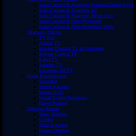
Suku Cadang & Aksesoris Peralatan Dapur Kecil
Suku Cadang & Aksesoris AC
Suku Cadang & Aksesoris Mesin Cuci
Suku Cadang & Filter Pengganti
Suku Cadang & Filter Penghisap Debu
Aksesoris Televisi
TV Box
Antena TV
Bracket Dinding TV & Pelindung
Remote Control TV
Kabel TV
Adaptor TV
Kacamata 3D TV
Home Entertainment
Soundbar
Sistem Karaoke
Sistem Hi-Fi
Sound System Panggung
Player Portabel
Dekorasi Rumah
Stiker Dinding
Gorden
Tikar & Karpet
Hiasan Dinding
Dekorasi Aksen