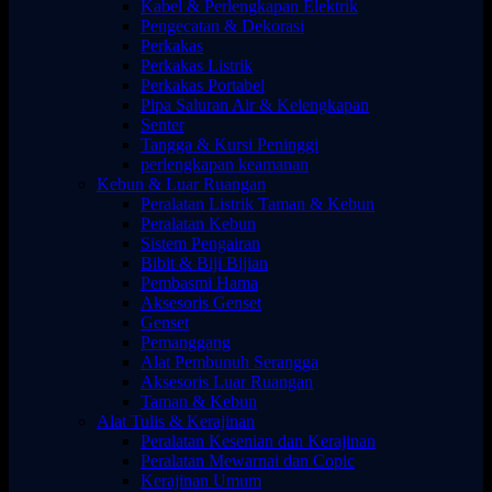
Kabel & Perlengkapan Elektrik
Pengecatan & Dekorasi
Perkakas
Perkakas Listrik
Perkakas Portabel
Pipa Saluran Air & Kelengkapan
Senter
Tangga & Kursi Peninggi
perlengkapan keamanan
Kebun & Luar Ruangan
Peralatan Listrik Taman & Kebun
Peralatan Kebun
Sistem Pengairan
Bibit & Biji Bijian
Pembasmi Hama
Aksesoris Genset
Genset
Pemanggang
Alat Pembunuh Serangga
Aksesoris Luar Ruangan
Taman & Kebun
Alat Tulis & Kerajinan
Peralatan Kesenian dan Kerajinan
Peralatan Mewarnai dan Copic
Kerajinan Umum