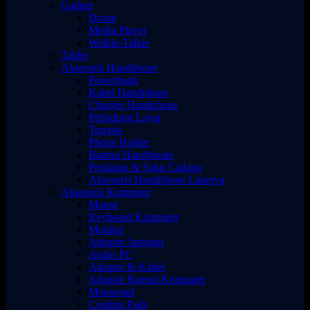
Gadget
Drone
Media Player
Walkie-Talkie
Tablet
Aksesoris Handphone
Powerbank
Kabel Handphone
Charger Handphone
Pelindung Layar
Tongsis
Phone Holder
Baterai Handphone
Peralatan & Suku Cadang
Aksesoris Handphone Lainnya
Aksesoris Komputer
Mouse
Keyboard Komputer
Monitor
Adaptor Jaringan
Audio PC
Adaptor & Kabel
Adaptor Baterai Komputer
Mousepad
Cooling Pads