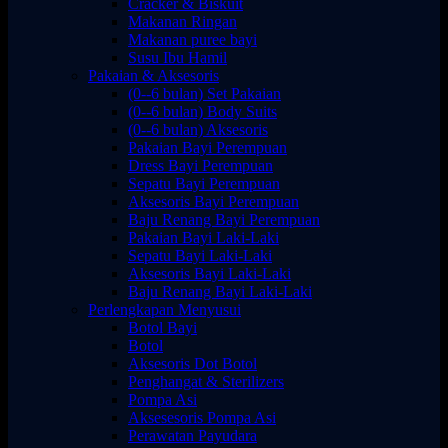
Cracker & Biskuit
Makanan Ringan
Makanan puree bayi
Susu Ibu Hamil
Pakaian & Aksesoris
(0--6 bulan) Set Pakaian
(0--6 bulan) Body Suits
(0--6 bulan) Aksesoris
Pakaian Bayi Perempuan
Dress Bayi Perempuan
Sepatu Bayi Perempuan
Aksesoris Bayi Perempuan
Baju Renang Bayi Perempuan
Pakaian Bayi Laki-Laki
Sepatu Bayi Laki-Laki
Aksesoris Bayi Laki-Laki
Baju Renang Bayi Laki-Laki
Perlengkapan Menyusui
Botol Bayi
Botol
Aksesoris Dot Botol
Penghangat & Sterilizers
Pompa Asi
Aksesesoris Pompa Asi
Perawatan Payudara