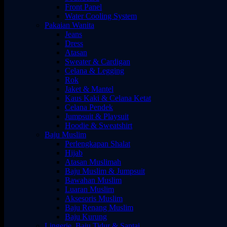
Front Panel
Water Cooling System
Pakaian Wanita
Jeans
Dress
Atasan
Sweater & Cardigan
Celana & Legging
Rok
Jaket & Mantel
Kaus Kaki & Celana Ketat
Celana Pendek
Jumpsuit & Playsuit
Hoodie & Sweatshirt
Baju Muslim
Perlengkapan Shalat
Hijab
Atasan Muslimah
Baju Muslim & Jumpsuit
Bawahan Muslim
Luaran Muslim
Aksesoris Muslim
Baju Renang Muslim
Baju Kurung
Lingerie, Baju Tidur & Santai