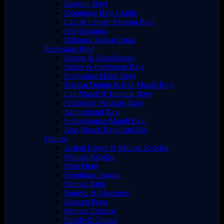
Ranjang Bayi
Keranjang Bayi Cradle
Laci & Lemari Pakaian Bayi
Penyimpanan
Dekorasi Kamar Anak
Perawatan Bayi
Sampo & Kondisioner
Sabun & Pembersih Bayi
Perawatan Mulut Bayi
Tempat Duduk & Bak Mandi Bayi
Lap Mandi & Handuk Bayi
Pelindung Matahari Bayi
Aromaterapi Bayi
Perlengkapan Mandi Bayi
Alas Mandi Bayi Anti Slip
Mainan
Action Figure & Mainan Koleksi
Mainan Koleksi
Mini Figur
Kerajinan Tangan
Mainan Blok
Boneka & Aksesoris
Kostum Pesta
Mainan Edukasi
Puzzle & Games