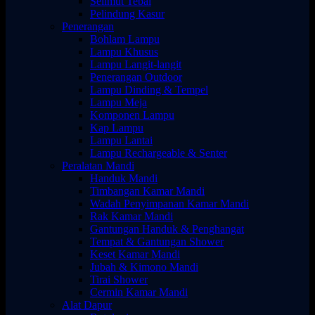
Selimut Tebal
Pelindung Kasur
Penerangan
Bohlam Lampu
Lampu Khusus
Lampu Langit-langit
Penerangan Outdoor
Lampu Dinding & Tempel
Lampu Meja
Komponen Lampu
Kap Lampu
Lampu Lantai
Lampu Rechargeable & Senter
Peralatan Mandi
Handuk Mandi
Timbangan Kamar Mandi
Wadah Penyimpanan Kamar Mandi
Rak Kamar Mandi
Gantungan Handuk & Penghangat
Tempat & Gantungan Shower
Keset Kamar Mandi
Jubah & Kimono Mandi
Tirai Shower
Cermin Kamar Mandi
Alat Dapur