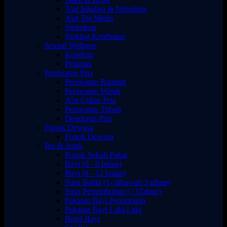
Alat Inhalasi & Nebulizer
Alat Tes Medis
Stetoskop
Stoking Kesehatan
Sexual Wellness
Kondom
Pelumas
Perawatan Pria
Perawatan Rambut
Perawatan Wajah
Alat Cukur Pria
Perawatan Tubuh
Deodoran Pria
Popok Dewasa
Popok Dewasa
Ibu & Anak
Popok Sekali Pakai
Bayi (0 - 6 bulan)
Bayi (6 - 12 bulan)
Susu Batita (1- dibawah 3 tahun)
Susu Pertumbuhan (>3Tahun)
Pakaian Bayi Perempuan
Pakaian Bayi Laki-Laki
Botol Bayi