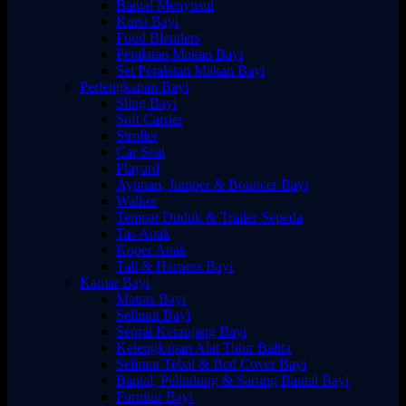
Bantal Menyusui
Kursi Bayi
Food Blenders
Peralatan Makan Bayi
Set Peralatan Makan Bayi
Perlengkapan Bayi
Sling Bayi
Soft Carrier
Stroller
Car Seat
Playard
Ayunan, Jumper & Bouncer Bayi
Walker
Tempat Duduk & Trailer Sepeda
Tas Anak
Koper Anak
Tali & Harness Bayi
Kamar Bayi
Matras Bayi
Selimut Bayi
Seprai Keranjang Bayi
Kelengkapan Alat Tidur Balita
Selimut Tebal & Bed Cover Bayi
Bantal, Pelindung & Sarung Bantal Bayi
Furnitur Bayi