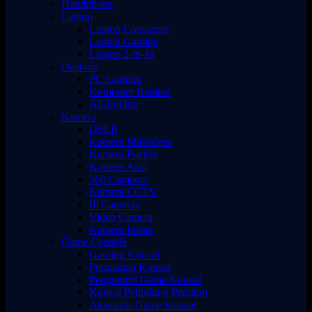
Handphone
Laptop
Laptop Consumer
Laptop Gaming
Laptop 2-in-1s
Desktop
PC Gaming
Komputer Rakitan
All-In-One
Kamera
DSLR
Kamera Mirrorless
Kamera Pocket
Kamera Aksi
360 Cameras
Kamera CCTV
IP Cameras
Video Camera
Kamera Instan
Game Console
Gaming Konsol
Permainan Konsol
Pengontrol Game Konsol
Konsol Pelindung Penutup
Aksesoris Game Konsol