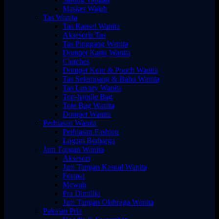
Masker Wajah
Tas Wanita
Tas Ransel Wanita
Aksesoris Tas
Tas Pinggang Wanita
Dompet Kartu Wanita
Clutches
Dompet Koin & Pouch Wanita
Tas Selempang & Bahu Wanita
Tas Luxury Wanita
Top-handle Bag
Tote Bag Wanita
Dompet Wanita
Perhiasan Wanita
Perhiasan Fashion
Logam Berharga
Jam Tangan Wanita
Aksesori
Jam Tangan Kasual Wanita
Formal
Mewah
Pra Dimiliki
Jam Tangan Olahraga Wanita
Pakaian Pria