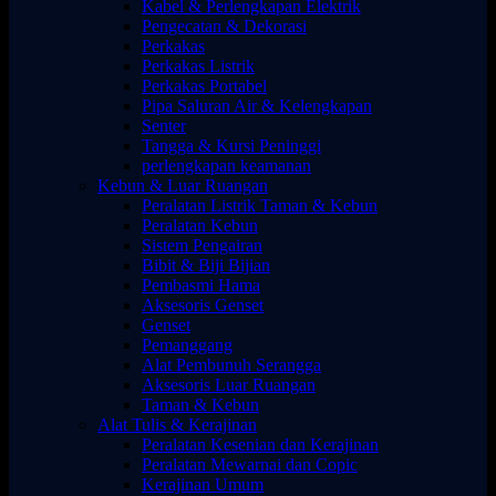
Kabel & Perlengkapan Elektrik
Pengecatan & Dekorasi
Perkakas
Perkakas Listrik
Perkakas Portabel
Pipa Saluran Air & Kelengkapan
Senter
Tangga & Kursi Peninggi
perlengkapan keamanan
Kebun & Luar Ruangan
Peralatan Listrik Taman & Kebun
Peralatan Kebun
Sistem Pengairan
Bibit & Biji Bijian
Pembasmi Hama
Aksesoris Genset
Genset
Pemanggang
Alat Pembunuh Serangga
Aksesoris Luar Ruangan
Taman & Kebun
Alat Tulis & Kerajinan
Peralatan Kesenian dan Kerajinan
Peralatan Mewarnai dan Copic
Kerajinan Umum