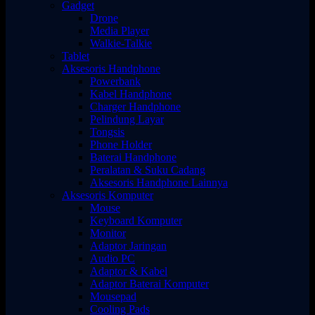
Gadget
Drone
Media Player
Walkie-Talkie
Tablet
Aksesoris Handphone
Powerbank
Kabel Handphone
Charger Handphone
Pelindung Layar
Tongsis
Phone Holder
Baterai Handphone
Peralatan & Suku Cadang
Aksesoris Handphone Lainnya
Aksesoris Komputer
Mouse
Keyboard Komputer
Monitor
Adaptor Jaringan
Audio PC
Adaptor & Kabel
Adaptor Baterai Komputer
Mousepad
Cooling Pads