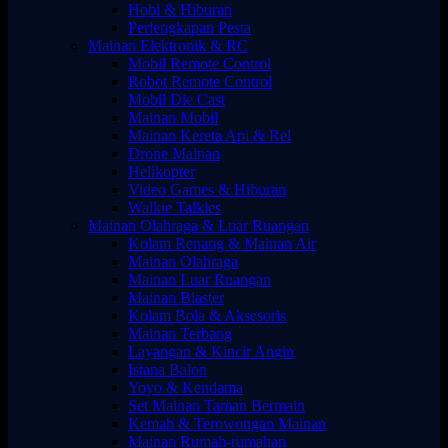
Hobi & Hiburan
Perlengkapan Pesta
Mainan Elektronik & RC
Mobil Remote Control
Robot Remote Control
Mobil Die Cast
Mainan Mobil
Mainan Kereta Api & Rel
Drone Mainan
Helikopter
Video Games & Hiburan
Walkie Talkies
Mainan Olahraga & Luar Ruangan
Kolam Renang & Mainan Air
Mainan Olahraga
Mainan Luar Ruangan
Mainan Blaster
Kolam Bola & Aksesoris
Mainan Terbang
Layangan & Kincir Angin
Istana Balon
Yoyo & Kendama
Set Mainan Taman Bermain
Kemah & Terowongan Mainan
Mainan Rumah-rumahan