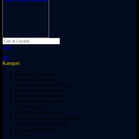
Cari
99+
Kategori
Peralatan Elektronik
Aksesoris Elektronik
Fashion & Aksesoris Wanita
Fashion & Aksesoris Pria
Fashion & Aksesoris Anak
Kesehatan & Kecantikan
Bayi & Mainan
TV & Elektronik Rumah
Keperluan Rumah & Gaya Hidup
Kebutuhan Rumah Tangga
Olahraga & Outdoor
Otomotif