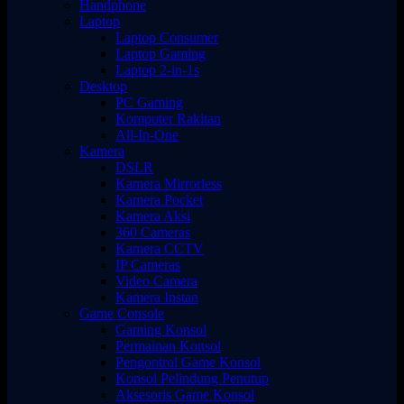
Handphone
Laptop
Laptop Consumer
Laptop Gaming
Laptop 2-in-1s
Desktop
PC Gaming
Komputer Rakitan
All-In-One
Kamera
DSLR
Kamera Mirrorless
Kamera Pocket
Kamera Aksi
360 Cameras
Kamera CCTV
IP Cameras
Video Camera
Kamera Instan
Game Console
Gaming Konsol
Permainan Konsol
Pengontrol Game Konsol
Konsol Pelindung Penutup
Aksesoris Game Konsol