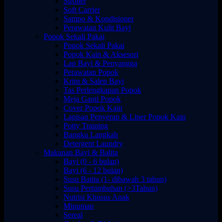
Stroller
Soft Carrier
Sampo & Kondisioner
Perawatan Kulit Bayi
Popok Sekali Pakai
Popok Sekali Pakai
Popok Kain & Aksesori
Lap Bayi & Penyangga
Perawatan Popok
Krim & Salep Bayi
Tas Perlengkapan Popok
Meja Ganti Popok
Cover Popok Kain
Lapisan Penyerap & Liner Popok Kain
Potty Training
Bangku Langkah
Detergent Laundry
Makanan Bayi & Balita
Bayi (0 - 6 bulan)
Bayi (6 - 12 bulan)
Susu Batita (1- dibawah 3 tahun)
Susu Pertumbuhan (>3Tahun)
Nutrisi Khusus Anak
Minuman
Sereal