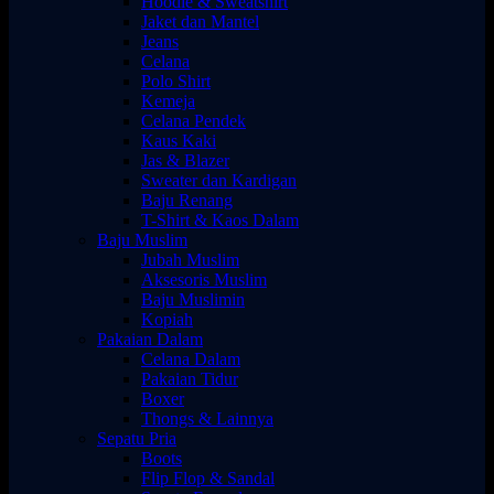
Hoodie & Sweatshirt
Jaket dan Mantel
Jeans
Celana
Polo Shirt
Kemeja
Celana Pendek
Kaus Kaki
Jas & Blazer
Sweater dan Kardigan
Baju Renang
T-Shirt & Kaos Dalam
Baju Muslim
Jubah Muslim
Aksesoris Muslim
Baju Muslimin
Kopiah
Pakaian Dalam
Celana Dalam
Pakaian Tidur
Boxer
Thongs & Lainnya
Sepatu Pria
Boots
Flip Flop & Sandal