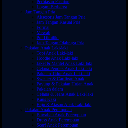
Perhiasan Fashion
Logam Berharga
Jam Tangan Pria
Aksesoris Jam Tangan Pria
Jam Tangan Kasual Pria
Formal
Mewah
Pra Dimiliki
Jam Tangan Olahraga Pria
Pakaian Anak Laki-laki
Topi Anak Laki-laki
Hoodie Anak Laki-laki
Jaket & Mantel Anak Laki-laki
Celana Pendek Anak Laki-laki
Pakaian Tidur Anak Laki-laki
Sweater & Cardigan Anak
Payung & Pakaian Hujan Anak
Pakaian dalam
Celana & Jeans Anak Laki-laki
Kaus Kaki
Baju & Atasan Anak Laki-laki
Pakaian Anak Perempuan
Bawahan Anak Perempuan
Dress Anak Perempuan
Scarf Anak Perempuan