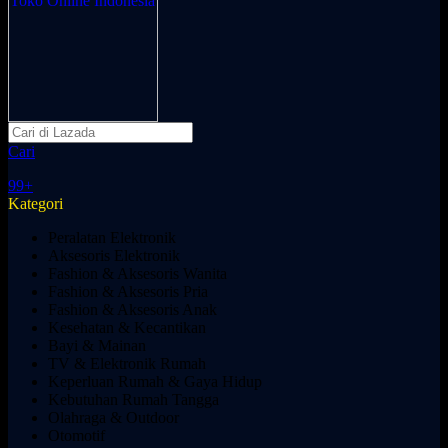
Cari
99+
Kategori
Peralatan Elektronik
Aksesoris Elektronik
Fashion & Aksesoris Wanita
Fashion & Aksesoris Pria
Fashion & Aksesoris Anak
Kesehatan & Kecantikan
Bayi & Mainan
TV & Elektronik Rumah
Keperluan Rumah & Gaya Hidup
Kebutuhan Rumah Tangga
Olahraga & Outdoor
Otomotif