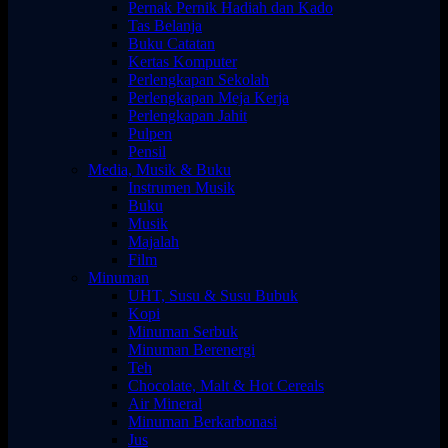
Pernak Pernik Hadiah dan Kado
Tas Belanja
Buku Catatan
Kertas Komputer
Perlengkapan Sekolah
Perlengkapan Meja Kerja
Perlengkapan Jahit
Pulpen
Pensil
Media, Musik & Buku
Instrumen Musik
Buku
Musik
Majalah
Film
Minuman
UHT, Susu & Susu Bubuk
Kopi
Minuman Serbuk
Minuman Berenergi
Teh
Chocolate, Malt & Hot Cereals
Air Mineral
Minuman Berkarbonasi
Jus