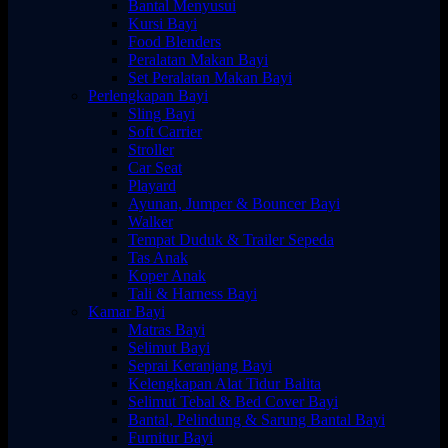
Bantal Menyusui
Kursi Bayi
Food Blenders
Peralatan Makan Bayi
Set Peralatan Makan Bayi
Perlengkapan Bayi
Sling Bayi
Soft Carrier
Stroller
Car Seat
Playard
Ayunan, Jumper & Bouncer Bayi
Walker
Tempat Duduk & Trailer Sepeda
Tas Anak
Koper Anak
Tali & Harness Bayi
Kamar Bayi
Matras Bayi
Selimut Bayi
Seprai Keranjang Bayi
Kelengkapan Alat Tidur Balita
Selimut Tebal & Bed Cover Bayi
Bantal, Pelindung & Sarung Bantal Bayi
Furnitur Bayi