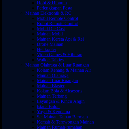
Hobi & Hiburan
Perlengkapan Pesta
Mainan Elektronik & RC
Mobil Remote Control
Robot Remote Control
Mobil Die Cast
Mainan Mobil
Mainan Kereta Api & Rel
Drone Mainan
Helikopter
Video Games & Hiburan
Walkie Talkies
Mainan Olahraga & Luar Ruangan
Kolam Renang & Mainan Air
Mainan Olahraga
Mainan Luar Ruangan
Mainan Blaster
Kolam Bola & Aksesoris
Mainan Terbang
Layangan & Kincir Angin
Istana Balon
Yoyo & Kendama
Set Mainan Taman Bermain
Kemah & Terowongan Mainan
Mainan Rumah-rumahan