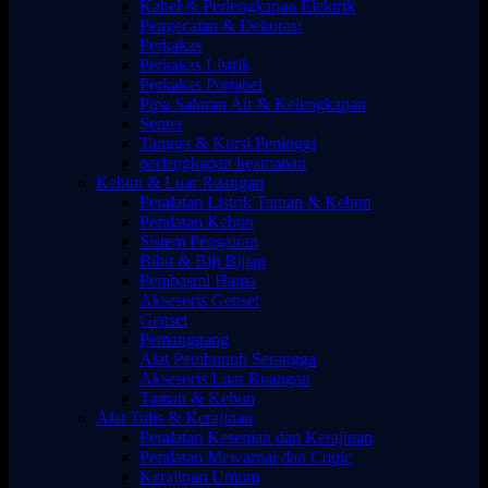
Kabel & Perlengkapan Elektrik
Pengecatan & Dekorasi
Perkakas
Perkakas Listrik
Perkakas Portabel
Pipa Saluran Air & Kelengkapan
Senter
Tangga & Kursi Peninggi
perlengkapan keamanan
Kebun & Luar Ruangan
Peralatan Listrik Taman & Kebun
Peralatan Kebun
Sistem Pengairan
Bibit & Biji Bijian
Pembasmi Hama
Aksesoris Genset
Genset
Pemanggang
Alat Pembunuh Serangga
Aksesoris Luar Ruangan
Taman & Kebun
Alat Tulis & Kerajinan
Peralatan Kesenian dan Kerajinan
Peralatan Mewarnai dan Copic
Kerajinan Umum