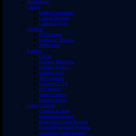
Handphone
Laptop
Laptop Consumer
Laptop Gaming
Laptop 2-in-1s
Desktop
PC Gaming
Komputer Rakitan
All-In-One
Kamera
DSLR
Kamera Mirrorless
Kamera Pocket
Kamera Aksi
360 Cameras
Kamera CCTV
IP Cameras
Video Camera
Kamera Instan
Game Console
Gaming Konsol
Permainan Konsol
Pengontrol Game Konsol
Konsol Pelindung Penutup
Aksesoris Game Konsol