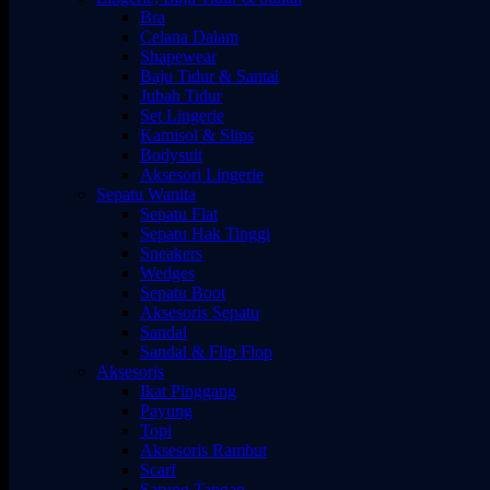
Bra
Celana Dalam
Shapewear
Baju Tidur & Santai
Jubah Tidur
Set Lingerie
Kamisol & Slips
Bodysuit
Aksesori Lingerie
Sepatu Wanita
Sepatu Flat
Sepatu Hak Tinggi
Sneakers
Wedges
Sepatu Boot
Aksesoris Sepatu
Sandal
Sandal & Flip Flop
Aksesoris
Ikat Pinggang
Payung
Topi
Aksesoris Rambut
Scarf
Sarung Tangan