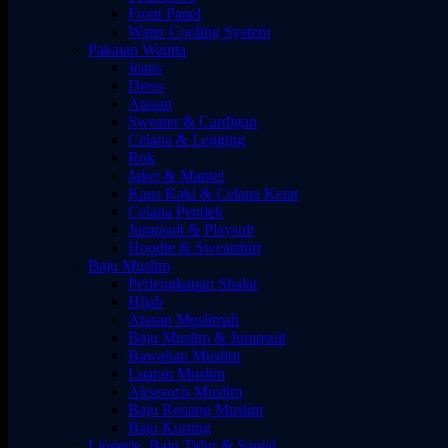
Front Panel
Water Cooling System
Pakaian Wanita
Jeans
Dress
Atasan
Sweater & Cardigan
Celana & Legging
Rok
Jaket & Mantel
Kaus Kaki & Celana Ketat
Celana Pendek
Jumpsuit & Playsuit
Hoodie & Sweatshirt
Baju Muslim
Perlengkapan Shalat
Hijab
Atasan Muslimah
Baju Muslim & Jumpsuit
Bawahan Muslim
Luaran Muslim
Aksesoris Muslim
Baju Renang Muslim
Baju Kurung
Lingerie, Baju Tidur & Santai