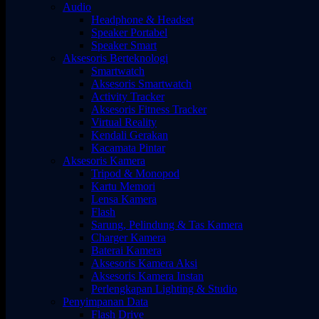
Audio
Headphone & Headset
Speaker Portabel
Speaker Smart
Aksesoris Berteknologi
Smartwatch
Aksesoris Smartwatch
Activity Tracker
Aksesoris Fitness Tracker
Virtual Reality
Kendali Gerakan
Kacamata Pintar
Aksesoris Kamera
Tripod & Monopod
Kartu Memori
Lensa Kamera
Flash
Sarung, Pelindung & Tas Kamera
Charger Kamera
Baterai Kamera
Aksesoris Kamera Aksi
Aksesoris Kamera Instan
Perlengkapan Lighting & Studio
Penyimpanan Data
Flash Drive