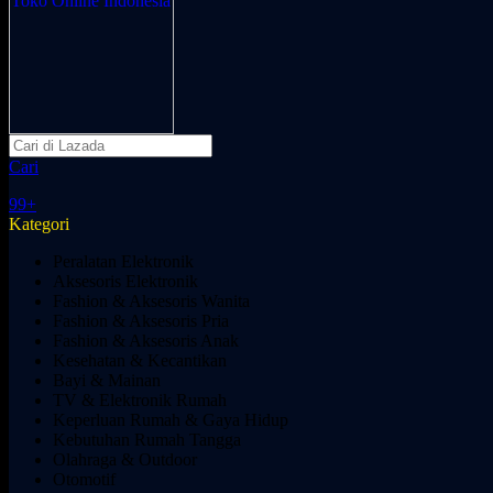
Cari
99+
Kategori
Peralatan Elektronik
Aksesoris Elektronik
Fashion & Aksesoris Wanita
Fashion & Aksesoris Pria
Fashion & Aksesoris Anak
Kesehatan & Kecantikan
Bayi & Mainan
TV & Elektronik Rumah
Keperluan Rumah & Gaya Hidup
Kebutuhan Rumah Tangga
Olahraga & Outdoor
Otomotif