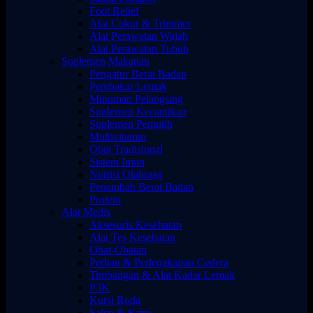
Foot Relief
Alat Cukur & Trimmer
Alat Perawatan Wajah
Alat Perawatan Tubuh
Suplemen Makanan
Pengatur Berat Badan
Pembakar Lemak
Minuman Pelangsing
Suplemen Kecantikan
Suplemen Pemutih
Multivitamin
Obat Tradisional
Sistem Imun
Nutrisi Olahraga
Penambah Berat Badan
Protein
Alat Medis
Aksesoris Kesehatan
Alat Tes Kesehatan
Obat-Obatan
Perban & Perlengkapan Cedera
Timbangan & Alat Kadar Lemak
P3K
Kursi Roda
Salep & Krim