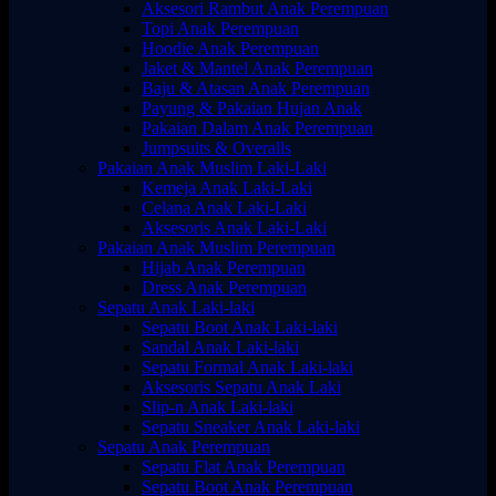
Aksesori Rambut Anak Perempuan
Topi Anak Perempuan
Hoodie Anak Perempuan
Jaket & Mantel Anak Perempuan
Baju & Atasan Anak Perempuan
Payung & Pakaian Hujan Anak
Pakaian Dalam Anak Perempuan
Jumpsuits & Overalls
Pakaian Anak Muslim Laki-Laki
Kemeja Anak Laki-Laki
Celana Anak Laki-Laki
Aksesoris Anak Laki-Laki
Pakaian Anak Muslim Perempuan
Hijab Anak Perempuan
Dress Anak Perempuan
Sepatu Anak Laki-laki
Sepatu Boot Anak Laki-laki
Sandal Anak Laki-laki
Sepatu Formal Anak Laki-laki
Aksesoris Sepatu Anak Laki
Slip-n Anak Laki-laki
Sepatu Sneaker Anak Laki-laki
Sepatu Anak Perempuan
Sepatu Flat Anak Perempuan
Sepatu Boot Anak Perempuan