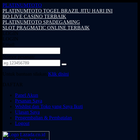
PLATINUMTOTO
PLATINUMTOTO TOGEL BRAZIL JITU HARI INI
BO LIVE CASINO TERBAIK
PLATINUMTOTO SPADEGAMING
SLOT PRAGMATIC ONLINE TERBAIK
LOGIN
LOGIN
Email:
Nomor pesanan:
Untuk bantuan silakan,
Klik disini
DAFTAR
Panel Akun
Pesanan Saya
Wishlist dan Toko yang Saya Ikuti
Ulasan Saya
Pengembalian & Pembatalan
Logout