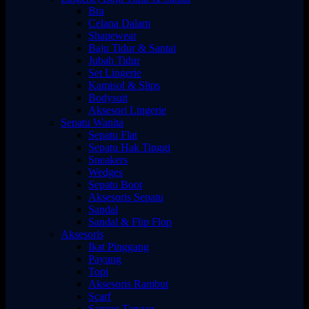
Bra
Celana Dalam
Shapewear
Baju Tidur & Santai
Jubah Tidur
Set Lingerie
Kamisol & Slips
Bodysuit
Aksesori Lingerie
Sepatu Wanita
Sepatu Flat
Sepatu Hak Tinggi
Sneakers
Wedges
Sepatu Boot
Aksesoris Sepatu
Sandal
Sandal & Flip Flop
Aksesoris
Ikat Pinggang
Payung
Topi
Aksesoris Rambut
Scarf
Sarung Tangan