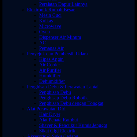
Peralatan Dapur Lainnya
Elektronik Rumah Besar
Mesin Cuci
Kulkas
Microwave
Oven
Dispenser Air Minum
AC
Pemanas Air
Penyejuk dan Pembersih Udara
Kipas Angin
Air Cooler
Air Purifier
Humidifier
Dehumidifier
Penghisap Debu & Perawatan Lantai
Penghisap Debu
Penghisap Debu Robotik
Penghisap Debu dengan Tongkat
Alat Perawatan Diri
Hair Dryer
Alat Penata Rambut
Shaver & Pencukur Kumis Jenggot
Sikat Gigi Elektrik
Aksesoris & Suku Cadang