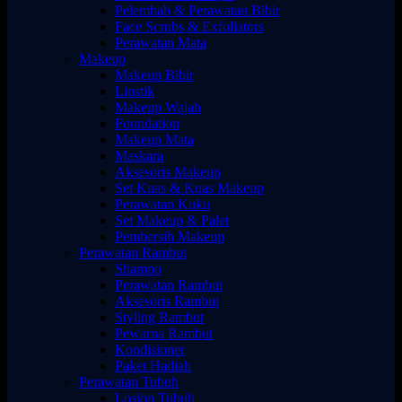
Pelembab & Perawatan Bibir
Face Scrubs & Exfoliators
Perawatan Mata
Makeup
Makeup Bibir
Lipstik
Makeup Wajah
Foundation
Makeup Mata
Maskara
Aksesoris Makeup
Set Kuas & Kuas Makeup
Perawatan Kuku
Set Makeup & Palet
Pembersih Makeup
Perawatan Rambut
Shampo
Perawatan Rambut
Aksesoris Rambut
Styling Rambut
Pewarna Rambut
Kondisioner
Paket Hadiah
Perawatan Tubuh
Losion Tubuh