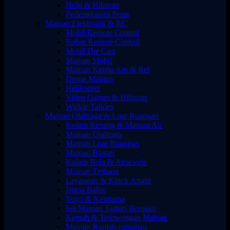
Hobi & Hiburan
Perlengkapan Pesta
Mainan Elektronik & RC
Mobil Remote Control
Robot Remote Control
Mobil Die Cast
Mainan Mobil
Mainan Kereta Api & Rel
Drone Mainan
Helikopter
Video Games & Hiburan
Walkie Talkies
Mainan Olahraga & Luar Ruangan
Kolam Renang & Mainan Air
Mainan Olahraga
Mainan Luar Ruangan
Mainan Blaster
Kolam Bola & Aksesoris
Mainan Terbang
Layangan & Kincir Angin
Istana Balon
Yoyo & Kendama
Set Mainan Taman Bermain
Kemah & Terowongan Mainan
Mainan Rumah-rumahan