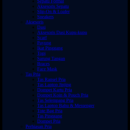
Sepatu Formal
Aksesoris Sepatu
Slip-On & Loafer
Sneakers
Aksesoris
Dasi
Aksesoris Dasi Kupu-kupu
Scarf
Payung
Ikat Pinggang
Topi
Sarung Tangan
Braces
Face Mask
Tas Pria
Tas Ransel Pria
Tas Laptop Jinjing
Dompet Kartu Pria
Dompet Koin & Pouch Pria
Tas Selempang Pria
Tas Laptop Bahu & Messenger
Tote Bag Pria
Tas Pinggang
Dompet Pria
Perhiasan Pria