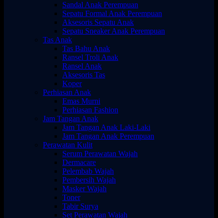
Sandal Anak Perempuan
Sepatu Formal Anak Perempuan
Aksesoris Sepatu Anak
Sepatu Sneaker Anak Perempuan
Tas Anak
Tas Bahu Anak
Ransel Troli Anak
Ransel Anak
Aksesoris Tas
Koper
Perhiasan Anak
Emas Murni
Perhiasan Fashion
Jam Tangan Anak
Jam Tangan Anak Laki-Laki
Jam Tangan Anak Perempuan
Perawatan Kulit
Serum Perawatan Wajah
Dermacare
Pelembab Wajah
Pembersih Wajah
Masker Wajah
Toner
Tabir Surya
Set Perawatan Wajah