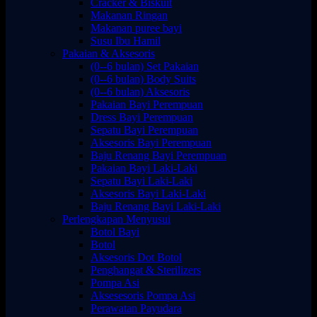
Cracker & Biskuit
Makanan Ringan
Makanan puree bayi
Susu Ibu Hamil
Pakaian & Aksesoris
(0--6 bulan) Set Pakaian
(0--6 bulan) Body Suits
(0--6 bulan) Aksesoris
Pakaian Bayi Perempuan
Dress Bayi Perempuan
Sepatu Bayi Perempuan
Aksesoris Bayi Perempuan
Baju Renang Bayi Perempuan
Pakaian Bayi Laki-Laki
Sepatu Bayi Laki-Laki
Aksesoris Bayi Laki-Laki
Baju Renang Bayi Laki-Laki
Perlengkapan Menyusui
Botol Bayi
Botol
Aksesoris Dot Botol
Penghangat & Sterilizers
Pompa Asi
Aksesesoris Pompa Asi
Perawatan Payudara