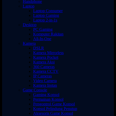
Handphone
Laptop
Laptop Consumer
Laptop Gaming
Laptop 2-in-1s
Desktop
PC Gaming
Komputer Rakitan
All-In-One
Kamera
DSLR
Kamera Mirrorless
Kamera Pocket
Kamera Aksi
360 Cameras
Kamera CCTV
IP Cameras
Video Camera
Kamera Instan
Game Console
Gaming Konsol
Permainan Konsol
Pengontrol Game Konsol
Konsol Pelindung Penutup
Aksesoris Game Konsol