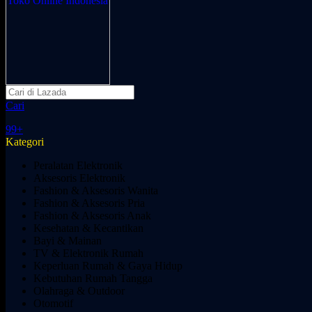
Cari
99+
Kategori
Peralatan Elektronik
Aksesoris Elektronik
Fashion & Aksesoris Wanita
Fashion & Aksesoris Pria
Fashion & Aksesoris Anak
Kesehatan & Kecantikan
Bayi & Mainan
TV & Elektronik Rumah
Keperluan Rumah & Gaya Hidup
Kebutuhan Rumah Tangga
Olahraga & Outdoor
Otomotif