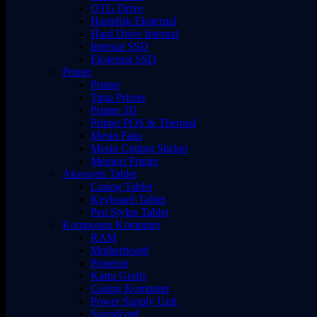
OTG Drive
Harddisk Eksternal
Hard Drive Internal
Internal SSD
Eksternal SSD
Printer
Printer
Tinta Printer
Printer 3D
Printer POS & Thermal
Mesin Faks
Mesin Cutting Sticker
Memori Printer
Aksesoris Tablet
Casing Tablet
Keyboard Tablet
Pen Stylus Tablet
Komponen Komputer
RAM
Motherboard
Prosesor
Kartu Grafis
Casing Komputer
Power Supply Unit
Soundcard