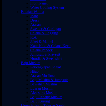
Front Panel
Water Cooling System
Pakaian Wanita
Jeans
Dress
Atasan
Sweater & Cardigan
Celana & Legging
Rok
Jaket & Mantel
Kaus Kaki & Celana Ketat
Celana Pendek
Jumpsuit & Playsuit
Hoodie & Sweatshirt
Baju Muslim
Perlengkapan Shalat
Hijab
Atasan Muslimah
Baju Muslim & Jumpsuit
Bawahan Muslim
Luaran Muslim
Aksesoris Muslim
Baju Renang Muslim
Baju Kurung
Lingerie, Baju Tidur & Santai